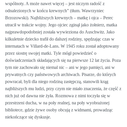
wspólnoty. A może nawet więcej – jest niczym radość z
odnalezionych w końcu krewnych” (tłum. Wawrzyniec
Brzozowski). Najbliższych krewnych – matkę i ojca – Perec
utracił w trakcie wojny. Jego ojciec zginął jako żołnierz, matka
najprawdopodobniej została wywieziona do Auschwitz. Jako
kilkuletnie dziecko trafił do dalszej rodziny, spędzając czas w
internatach w Villard-de-Lans. W 1945 roku został adoptowany
przez siostrę swojej matki. Tyle mógł powiedzieć o
doświadczeniach składających się na pierwsze 12 lat życia. Poza
tym nie zachowało się niemal nic – ani w jego pamięci, ani w
prywatnych czy państwowych archiwach. Pisarze, do których
powracał, byli dla niego rodziną zastępczą, stanowili krąg
najbliższych mu ludzi, przy czym nie miało znaczenia, że część z
nich już od dawna nie żyła. Rozmowa z nimi toczyła się w
przestrzeni ducha, w na poły realnej, na poły wyobrażonej
bibliotece, gdzie żywe osoby obcują z widmami, prowadząc
niekończące się dyskusje.