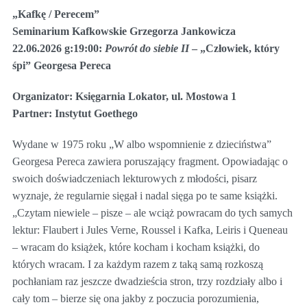
„Kafkę / Perecem”
Seminarium Kafkowskie Grzegorza Jankowicza
22.06.2026 g:19:00:
Powrót do siebie II
– „Człowiek, który
śpi” Georgesa Pereca
Organizator: Księgarnia Lokator, ul. Mostowa 1
Partner: Instytut Goethego
Wydane w 1975 roku „W albo wspomnienie z dzieciństwa”
Georgesa Pereca zawiera poruszający fragment. Opowiadając o
swoich doświadczeniach lekturowych z młodości, pisarz
wyznaje, że regularnie sięgał i nadal sięga po te same książki.
„Czytam niewiele – pisze – ale wciąż powracam do tych samych
lektur: Flaubert i Jules Verne, Roussel i Kafka, Leiris i Queneau
– wracam do książek, które kocham i kocham książki, do
których wracam. I za każdym razem z taką samą rozkoszą
pochłaniam raz jeszcze dwadzieścia stron, trzy rozdziały albo i
cały tom – bierze się ona jakby z poczucia porozumienia,