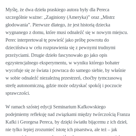
Myślę, że dwa dzieła praskiego autora były dla Pereca
szczególnie ważne: „Zaginiony (Ameryka)” oraz „Mistrz
głodowania”. Pierwsze dlatego, że jest historią dziecka
wygnanego z domu, które musi odnaleźć się w nowym miejscu.
Perec interpretował tę powieść jako próbę powrotu do
dzieciństwa w celu rozprawienia się z pewnymi trudnymi
przeżyciami. Drugie dzieło fascynowało go jako opis
egzystencjalnego eksperymentu, w wyniku którego bohater
wycofuje się ze świata i powraca do samego siebie, by właśnie
w sobie odnaleźć niezależną przestrzeń, choćby tymczasową
strefę autonomiczną, gdzie może odzyskać spokój i poczucie
sprawczości.
W ramach szóstej edycji Seminarium Kafkowskiego
podejmiemy refleksję nad związkami między twórczością Franza
Kafki i Georgesa Pereca, by dzięki światłu bijącemu z ich dzieł,
nie tylko lepiej zrozumieć istotę ich pisarstwa, ale też – jak