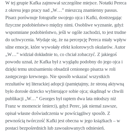
W tej grupie Kafka zajmował szczególne miejsce. Notatki Pereca
z okresu jego pracy nad „W…” mieszczą znamienny passus.
Pisarz porównuje fotografie swojego ojca i Kafki, dostrzegając
fizyczne podobieństwo między nimi. Osobliwe wyznanie, gdyż
wspomniane podobieństwo, jeśli w ogóle zachodzi, to jest trudne
do uchwycenia. Wydaje się, że na percepcję Pereca miały wpływ
silne emocje, które wywołały efekt kolorowych okularów. Autor
„W…” widział dokładnie to, co chciał zobaczyć. Z jakiegoś
powodu uznał, że Kafka był z wyglądu podobny do jego ojca i
dzięki temu utożsamieniu obsadził cenionego pisarza w roli
zastępczego krewnego. Nie sposób wskazać wszystkich
rezultatów tej literackiej adopcji (pamiętajmy, że stroną aktywną
było dorosłe dziecko wybierające sobie ojca; skądinąd w chwili
publikacji „W…” Georges był raptem dwa lata młodszy niż
Franz w momencie śmierci), gdyż Perec, jak niemal zawsze,
opisał własne doświadczenia w powściągliwy sposób. Z
pewnością twórczość Kafki jest obecna w jego książkach – w
postaci bezpośrednich lub zawoalowanych odniesień.