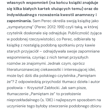
własnych wspomnień (na końcu książki znajduje
się kilka białych kartek służących temu) oraz do
indywidualnego rozważenia kwestii anamnezy i
zapominania.
Sam Perec określa swoją książkę jako
„sympatyczną” (Perec 2012: 199) czyli taką, w której
czytelnik doskonale się odnajduje. Publiczność żyjąca
w podobnej rzeczywistości, co Perec, odbierała tę
książkę z nostalgią podobną spotkaniu przy kawie
starych przyjaciół – odnajdywała swoje zapomniane
wspomnienia, czyniąc z nich temat przyszłych
rozmów ze znajomymi. Jednak czym, oprócz
literaturoznawczej ciekawostki i interesującej idei,
może być dziś dla polskiego czytelnika „Pamiętam
że”? Z odpowiedzią przychodzi tłumacz dzieła i autor
posłowia – Krzysztof Zabłocki. Jak sam pisze,
tłumaczenie „Pamiętam że” to przełożenie
nieprzekładalnego (s. 136) i najlepszym sposobem na
uczynienie tego byłoby stworzenie podobnego zbioru