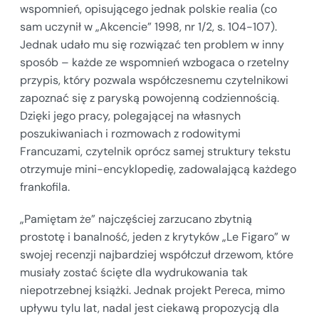
wspomnień, opisującego jednak polskie realia (co
sam uczynił w „Akcencie” 1998, nr 1/2, s. 104-107).
Jednak udało mu się rozwiązać ten problem w inny
sposób – każde ze wspomnień wzbogaca o rzetelny
przypis, który pozwala współczesnemu czytelnikowi
zapoznać się z paryską powojenną codziennością.
Dzięki jego pracy, polegającej na własnych
poszukiwaniach i rozmowach z rodowitymi
Francuzami, czytelnik oprócz samej struktury tekstu
otrzymuje mini-encyklopedię, zadowalającą każdego
frankofila.
„Pamiętam że” najczęściej zarzucano zbytnią
prostotę i banalność, jeden z krytyków „Le Figaro” w
swojej recenzji najbardziej współczuł drzewom, które
musiały zostać ścięte dla wydrukowania tak
niepotrzebnej książki. Jednak projekt Pereca, mimo
upływu tylu lat, nadal jest ciekawą propozycją dla