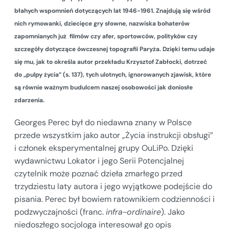
błahych wspomnień dotyczących lat 1946-1961. Znajdują się wśród
nich rymowanki, dziecięce gry słowne, nazwiska bohaterów
zapomnianych już filmów czy afer, sportowców, polityków czy
szczegóły dotyczące ówczesnej topografii Paryża. Dzięki temu udaje
się mu, jak to określa autor przekładu Krzysztof Zabłocki, dotrzeć
do „pulpy życia” (s. 137), tych ulotnych, ignorowanych zjawisk, które
są równie ważnym budulcem naszej osobowości jak doniosłe
zdarzenia.
Georges Perec był do niedawna znany w Polsce
przede wszystkim jako autor „Życia instrukcji obsługi”
i członek eksperymentalnej grupy OuLiPo. Dzięki
wydawnictwu Lokator i jego Serii Potencjalnej
czytelnik może poznać dzieła zmarłego przed
trzydziestu laty autora i jego wyjątkowe podejście do
pisania. Perec był bowiem ratownikiem codzienności i
podzwyczajności (franc.
infra-ordinaire
). Jako
niedoszłego socjologa interesował go opis