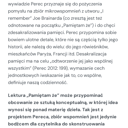
wywiadzie Perec przyznaje się do pożyczenia
pomysłu na zbiór mikrowspomnień z utworu „I
remember” Joe Brainarda (co zresztą jest też
odnotowane na początku „Pamiętam że”) i do chęci
zdesakralizowania pamięci. Perec przypomina sobie
bowiem ulotne detale, które nie są częścią tylko jego
historii, ale należą do wielu: do jego rówieśników,
mieszkańców Paryża, Francji itd. Desakralizacja
pamięci ma na celu „odtworzenie jej jako wspólnej
wszystkim” (Perec 2012: 199), wymazanie cech
jednostkowych iwskazanie jak to, co wspólne,
definiuje naszą codzienność.
Lektura „Pamiętam że” może przypominać
obcowanie ze sztuką konceptualną, w której idea
wynosi się ponad materię dzieła. Tak jest z
projektem Pereca, zbiór wspomnień jest jedynie
bodźcem dla czytelnika do skonstruowania