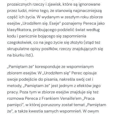
prozaicznych rzeczy i zjawisk, które są ignorowane
przez ludzi, mimo tego, że stanowią najznaczniejszą
część ich życia. W wydanym w zeszłym roku zbiorze
esejów „Urodziłem się. Eseje” poznajemy Pereca jako
klasyfikatora, próbującego podzielić świat według
kodu i panicznie bojącego się zapomnienia
czegokolwiek, co na jego życie się złożyło (stąd też
skrupulatne opisy posiłków, rzeczy znajdujących się
na biurku itd.).
„Pamiętam że” koresponduje ze wspomnianym
zbiorem esejów. W „Urodziłem się” Perec opisuje
swoje podejście do pisania, nakreśla swój cel i
metody, „Pamiętam że” jest jednym z efektów jego
pracy. Poza tym w zbiorze esejów znajduje się też
rozmowa Pereca z Frankiem Venaille’em „Praca
pamięci”, w której poruszony został temat „Pamiętam
że”, a także kwestia samych wspomnień. W owym