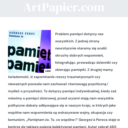
ArtPapier.com
Problem pamięci dotyczy nas
wszystkich. Z jednej strony
neurotycznie staramy się ocalić
okruchy dobrych wspomnień,
fotografując, prowadząc dzienniki czy
zbierając pamiątki. Z drugiej mamy
świadomość, iż zapominanie rzeczy traumatycznych czy
nieważnych pozwala nam zachować równowagę psychiczną i
myśleć o przyszłości. To dotyczy pamięci indywidualnej, kiedy zaś
mówimy o pamięci zbiorowej, przed oczami stają nam wszystkie
polityczne debaty odbywające się w naszym kraju, w których jako
wspólne nam wspomnienia są wskazywane wojny, okupacja czy
komunizm. „Pamiętam że. To, co wspólne I” Georges’a Pereca staje w
kontrze do takiego pojęcia kolektywnej pamięci. Autor zebrał 480