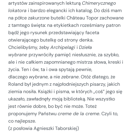
artystów zainspirowanych lekturą
Chimerycznego
lokatora
i bardzo elegancki ich katalog. Do dziś mam
na półce zakurzone butelki Château Topor zachowane
z tamtego święta: na etykietkach roześmiany patron
bądź jego rysunek przedstawiający faceta
otwierającego butelkę od strony denka.
Chcielibyśmy, żeby
Archipelagi
i
Dzieła
wybrane
przywróciły pamięć niesłusznie, za szybko,
ale i nie całkiem zapomnianego mistrza słowa, kreski i
życia. Ten i ów, ta i owa spytają pewnie,
dlaczego
wybrane
, a nie
zebrane
. Otóż dlatego, że
Roland był jednym z najpłodniejszych pisarzy, jakich
ziemia nosiła. Książki i pisma, w których „coś” jego się
ukazało, zawładnęły moją biblioteką. Nie wszystko
jest równie dobre, bo być nie może. Toteż
proponujemy Państwu
creme de la creme
. Czyli to,
co najlepsze.
(z posłowia Agnieszki Taborskiej)