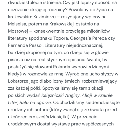
dwudziestolecie istnienia. Czy jest lepszy sposób na
uczczenie okrągłej rocznicy? Powołany do życia na
krakowskim Kazimierzu – rezydujący wpierw na
Meiselsa, potem na Krakowskiej, ostatnio na
Mostowej – konsekwentnie przyciąga miłośników
literatury spod znaku Topora, Georges’a Pereca czy
Fernanda Pessoi. Literatury niejednoznacznej,
bardziej skupionej na tym, co dzieje się w głowie
pisarza niż na realistycznym opisaniu świata, by
posłużyć się słowami Rolanda wypowiedzianymi
kiedyś w rozmowie ze mną. Wyrobione ucho słyszy w
Lokatorze jego diaboliczny śmiech, rozbrzmiewający
zza każdej półki. Spotykaliśmy się tam z okazji
polskich wydań
Księżniczki Anginy
,
Alicji w Krainie
Liter
,
Balu na ugorze.
Obchodziliśmy siedemdziesiąte
urodziny ich autora (który zwinął się ze świata przed
ukończeniem sześćdziesiątki). W prezencie
urodzinowym dostał wystawę prac współczesnych