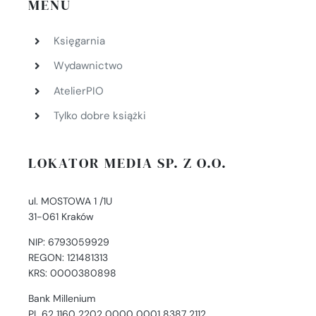
MENU
Księgarnia
Wydawnictwo
AtelierPIO
Tylko dobre książki
LOKATOR MEDIA SP. Z O.O.
ul. MOSTOWA 1 /1U
31-061 Kraków
NIP: 6793059929
REGON: 121481313
KRS: 0000380898
Bank Millenium
PL 62 1160 2202 0000 0001 8387 2112