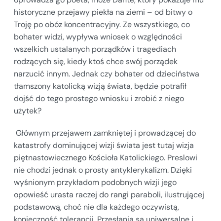
historyczne przejawy piekła na ziemi – od bitwy o
Troję po obóz koncentracyjny. Ze wszystkiego, co
bohater widzi, wypływa wniosek o względności
wszelkich ustalanych porządków i tragediach
rodzących się, kiedy ktoś chce swój porządek
narzucić innym. Jednak czy bohater od dzieciństwa
tłamszony katolicką wizją świata, będzie potrafił
dojść do tego prostego wniosku i zrobić z niego
użytek?
Głównym przejawem zamkniętej i prowadzącej do
katastrofy dominującej wizji świata jest tutaj wizja
piętnastowiecznego Kościoła Katolickiego. Preslowi
nie chodzi jednak o prosty antyklerykalizm. Dzięki
wyśnionym przykładom podobnych wizji jego
opowieść urasta raczej do rangi paraboli, ilustrującej
podstawową, choć nie dla każdego oczywistą,
konieczność tolerancji. Przesłania są uniwersalne i