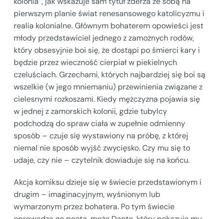
kolonia”, jak wskazuje sam tytuł zderza ze sobą na
pierwszym planie świat renesansowego katolicyzmu i
realia kolonialne. Głównym bohaterem opowieści jest
młody przedstawiciel jednego z zamożnych rodów,
który obsesyjnie boi się, że dostąpi po śmierci kary i
będzie przez wieczność cierpiał w piekielnych
czeluściach. Grzechami, których najbardziej się boi są
wszelkie (w jego mniemaniu) przewinienia związane z
cielesnymi rozkoszami. Kiedy mężczyzna pojawia się
w jednej z zamorskich kolonii, gdzie tubylcy
podchodzą do spraw ciała w zupełnie odmienny
sposób – czuje się wystawiony na próbę, z której
niemal nie sposób wyjść zwycięsko. Czy mu się to
udaje, czy nie – czytelnik dowiaduje się na końcu.
Akcja komiksu dzieje się w świecie przedstawionym i
drugim – imaginacyjnym, wyśnionym lub
wymarzonym przez bohatera. Po tym świecie
oprowadza go poeta, może Dante, który pokazuje mu