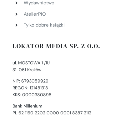
Wydawnictwo
AtelierPIO
Tylko dobre książki
LOKATOR MEDIA SP. Z O.O.
ul. MOSTOWA 1 /1U
31-061 Kraków
NIP: 6793059929
REGON: 121481313
KRS: 0000380898
Bank Millenium
PL 62 1160 2202 0000 0001 8387 2112