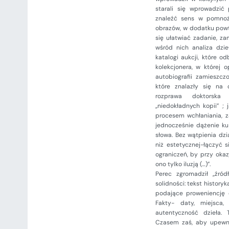
starali się wprowadzić 
znaleźć sens w pomno
obrazów, w dodatku powt
się ułatwiać zadanie, za
wśród nich analiza dzie
katalogi aukcji, które o
kolekcjonera, w której 
autobiografii zamieszczo
które znalazły się na
rozprawa doktorska
„niedokładnych kopii” ;
procesem wchłaniania, z
jednocześnie dążenie ku
słowa. Bez wątpienia dzi
niż estetycznej-łączyć 
ograniczeń, by przy okazj
ono tylko iluzją (…)”.
Perec zgromadził „źród
solidności: tekst history
podające proweniencję o
Fakty- daty, miejsca,
autentyczność dzieła. 
Czasem zaś, aby upewnić