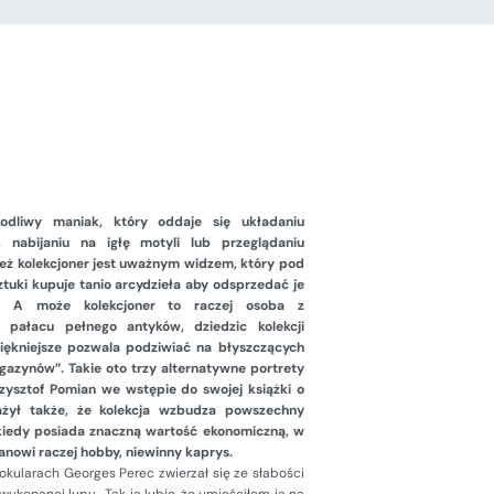
zkodliwy maniak, który oddaje się układaniu
nabijaniu na igłę motyli lub przeglądaniu
też kolekcjoner jest uważnym widzem, który pod
tuki kupuje tanio arcydzieła aby odsprzedać je
. A może kolekcjoner to raczej osoba z
l pałacu pełnego antyków, dziedzic kolekcji
iękniejsze pozwala podziwiać na błyszczących
azynów”. Takie oto trzy alternatywne portrety
rzysztof Pomian we wstępie do swojej książki o
ważył także, że kolekcja wzbudza powszechny
kiedy posiada znaczną wartość ekonomiczną, w
owi raczej hobby, niewinny kaprys.
kularach Georges Perec zwierzał się ze słabości