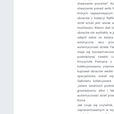
stwarzanie pozorów”. Kü
stworzenie ponad setki f
których najważniejszy
obrazów z kolekcji Raff
dzieł sztuki jest wszak
możliwości. Klienci dali 
obrazów nie wyblakły w je
zakpili sobie ze świat
estetyczna, lecz pr
autentyczność dzieła. Fał
staje się bezwartościo
podrobionej torebki L
Krzysztofa Pomiana o 
kolekcjonowaniu znamio
kupował obrazów wedle w
specjalistów, starał s
Gabinetu kolekcjonera 
„osiem ostatnich podró
gromadzeniu albo i fa
autentyczność dzieł pow
Kürza.
Jak czuje się czytelnik
zaprezentowanych w tej