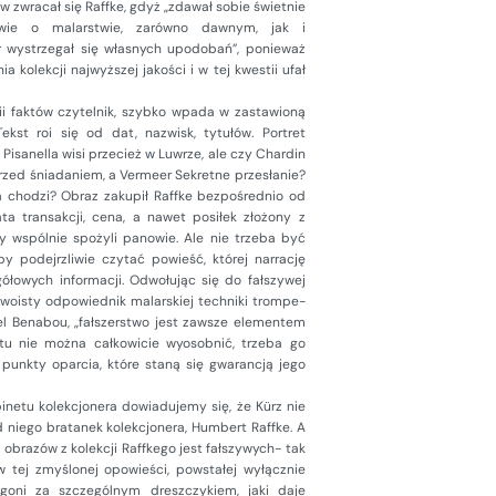
w zwracał się Raffke, gdyż „zdawał sobie świetnie
 wie o malarstwie, zarówno dawnym, jak i
 wystrzegał się własnych upodobań”, ponieważ
 kolekcji najwyższej jakości i w tej kwestii ufał
ii faktów czytelnik, szybko wpada w zastawioną
ekst roi się od dat, nazwisk, tytułów. Portret
 Pisanella wisi przecież w Luwrze, ale czy Chardin
zed śniadaniem, a Vermeer Sekretne przesłanie?
a chodzi? Obraz zakupił Raffke bezpośrednio od
ta transakcji, cena, a nawet posiłek złożony z
ry wspólnie spożyli panowie. Ale nie trzeba być
y podejrzliwie czytać powieść, której narrację
ółowych informacji. Odwołując się do fałszywej
 swoisty odpowiednik malarskiej techniki trompe-
cel Benabou, „fałszerstwo jest zawsze elementem
katu nie można całkowicie wyosobnić, trzeba go
unkty oparcia, które staną się gwarancją jego
inetu kolekcjonera dowiadujemy się, że Kürz nie
d niego bratanek kolekcjonera, Humbert Raffke. A
 obrazów z kolekcji Raffkego jest fałszywych- tak
w tej zmyślonej opowieści, powstałej wyłącznie
goni za szczególnym dreszczykiem, jaki daje