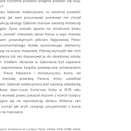
że czytelnik powieści pragnie poddać się iluzji,
m?
ku Gabinet kolekcjonera to ostatnia powieść
ana, jak sam przyznawał, ponieważ nie chciał
trukcją obsługi. Gabinet stanowi swoistą miniaturę
s gdy Życie zostało oparte na strukturze bloku
z „kostek” mieszkań, obraz Kürza, a więc również
erii prostokątnych płócien. Najpewniej Perec
onumentalnego dzieła, wynotowując elementy,
się na sceny malarskie. Później wymyślił dla nich
larza lub też dopasował je do określonej szkoły,
nym źródłem obrazów w Gabinecie był zapewne
z wspomniana książka poświęcona antwerpskim
. Praca fałszerza i miniaturzysty Kürza vel
metodę pisarską Pereca, który uwielbiał
ami. Gabinet kolekcjonera jest swoistą układanką
kowi, Jean-Louis Ezine’owi, który w 1978 roku
 wywiad, pisarz pokazał złożone z trzech tysięcy
ające się na reprodukcję obrazu Willema van
czytać jak szyfr, czerpiąc przyjemność z bycia
m na manowce.
neurs, amateurs et curieux: Paris, V
nise, XVIe-XVIIIe si
cle
,
é
è