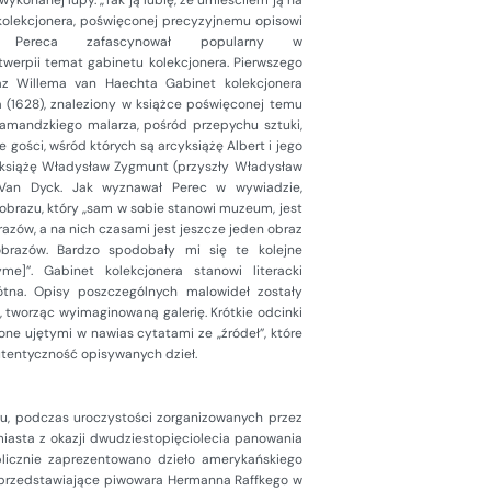
wykonanej lupy. „Tak ją lubię, że umieściłem ją na
kolekcjonera, poświęconej precyzyjnemu opisowi
a Pereca zafascynował popularny w
werpii temat gabinetu kolekcjonera. Pierwszego
az Willema van Haechta Gabinet kolekcjonera
 (1628), znaleziony w książce poświęconej temu
lamandzkiego malarza, pośród przepychu sztuki,
gości, wśród których są arcyksiążę Albert i jego
i książę Władysław Zygmunt (przyszły Władysław
 Van Dyck. Jak wyznawał Perec w wywiadzie,
brazu, który „sam w sobie stanowi muzeum, jest
azów, a na nich czasami jest jeszcze jeden obraz
obrazów. Bardzo spodobały mi się te kolejne
e]”. Gabinet kolekcjonera stanowi literacki
ótna. Opisy poszczególnych malowideł zostały
, tworząc wyimaginowaną galerię. Krótkie odcinki
lone ujętymi w nawias cytatami ze „źródeł”, które
utentyczność opisywanych dzieł.
hu, podczas uroczystości zorganizowanych przez
iasta z okazji dwudziestopięciolecia panowania
blicznie zaprezentowano dzieło amerykańskiego
, przedstawiające piwowara Hermanna Raffkego w