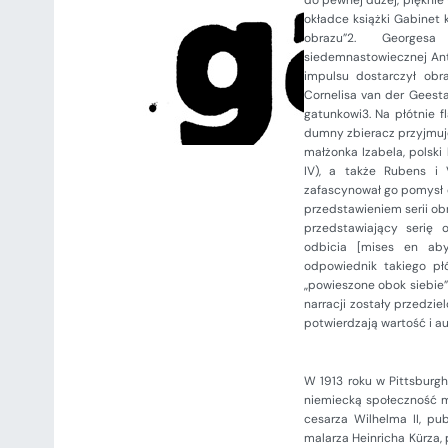
do pewnej dużej, pięknie 
okładce książki Gabinet 
obrazu”2. Georges
siedemnastowiecznej Ant
impulsu dostarczył obr
Cornelisa van der Geesta
gatunkowi3. Na płótnie f
dumny zbieracz przyjmuje 
małżonka Izabela, polsk
IV), a także Rubens i
zafascynował go pomysł o
przedstawieniem serii obr
przedstawiający serię 
odbicia [mises en abym
odpowiednik takiego pł
„powieszone obok siebie”
narracji zostały przedzie
potwierdzają wartość i a
W 1913 roku w Pittsburg
niemiecką społeczność m
cesarza Wilhelma II, pu
malarza Heinricha Kürza