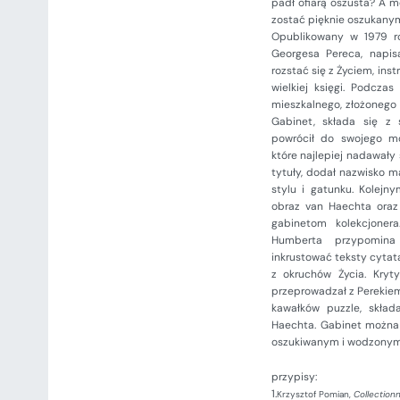
padł ofiarą oszusta? A mo
zostać pięknie oszukany
Opublikowany w 1979 ro
Georgesa Pereca, napis
rozstać się z Życiem, ins
wielkiej księgi. Podcza
mieszkalnego, złożonego 
Gabinet, składa się z s
powrócił do swojego m
które najlepiej nadawały 
tytuły, dodał nazwisko ma
stylu i gatunku. Kolej
obraz van Haechta ora
gabinetom kolekcjonera
Humberta przypomina 
inkrustować teksty cytat
z okruchów Życia. Kryty
przeprowadzał z Perekiem
kawałków puzzle, skład
Haechta. Gabinet można 
oszukiwanym i wodzony
przypisy:
1.
Krzysztof Pomian,
Collection