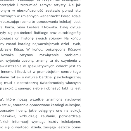
porządek i zrozumieć zamysł artysty. Ale jak
żonym w nieskończoność zestawie ponad stu
órzonych w zmiennych wariantach? Perec zdaje
mieszczając rozmaite opracowania kolekcji. Jest
ła Kürza, pióra Lestera K.Nowaka. Dalej cytuje
dbyły się po śmierci Raffkego oraz autobiografię
opowiada on historię swoich zbiorów. Na końcu
ny został katalog najważniejszych dzieł- tych,
 obrazie Kürza. W końcu, poświęcona Kürzowi
 Nowaka przynosi rozwiązanie problemu
 jak wyjaśnia uczony, „mamy tu do czynienia z
awłaszczania w spekulatywnych celach: jest to
 Innemu i Kradzież w prometejskim sensie tego
ałanie takie- o naturze bardziej psychologicznej
się musi z dostateczną świadomością własnych
i zakpić z samego siebie i obnażyć fakt, iż jest
ła”, które noszą wszelkie znamiona naukowej
ka sztuki, starannie opracowane katalogi aukcyjne,
brazów i ceny, jakie osiągnęły one na aukcji.
 nazwiska, wzbudzają zaufanie, potwierdzają
Takich informacji wymaga każdy kolekcjoner.
 się o wartości dzieła, zasięga jeszcze opinii