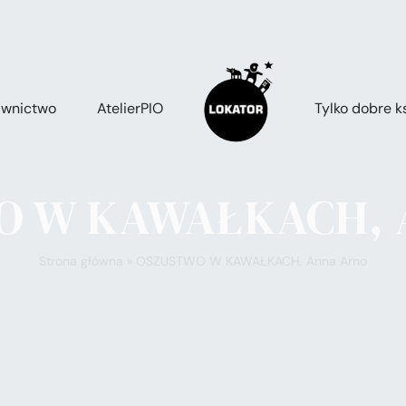
wnictwo
AtelierPIO
Tylko dobre ks
 W KAWAŁKACH, 
Strona główna
»
OSZUSTWO W KAWAŁKACH, Anna Arno