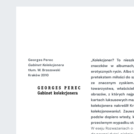
Georges Perec
„Kolekcjoner? To nies
Gabinet Kolekcjonera
znaczków w albumach, 
tłum. W. Brzozowski
erotycznych rycin. Albo 
Kraków 2010
pretekstem miłości do sz
ze znacznym zyskiem
towarzystwa, właścicie
obrazów, z których najp
kartach luksusowych mag
kolekcjonera nakreślił K
kolekcjonowaniu1. Zau
podziw dopiero wtedy, 
przeciwnym wypadku stan
W eseju Rozważaniach o o