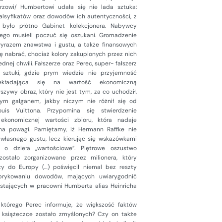
rzowi/ Humbertowi udała się nie lada sztuka:
alsyfikatów oraz dowodów ich autentyczności, z
m było płótno Gabinet kolekcjonera. Nabywcy
kego musieli poczuć się oszukani. Gromadzenie
 wyrazem znawstwa i gustu, a także finansowych
się nabrać, chociaż kolory zakupionych przez nich
dnej chwili. Fałszerze oraz Perec, super- fałszerz
a sztuki, gdzie prym wiedzie nie przyjemność
zekładająca się na wartość ekonomiczną
szywy obraz, który nie jest tym, za co uchodził,
wym gałganem, jakby niczym nie różnił się od
ouis Vuittona. Przypomina się stwierdzenie
ekonomicznej wartości zbioru, która nadaje
na powagi. Pamiętamy, iż Hermann Raffke nie
łasnego gustu, lecz kierując się wskazówkami
ię o dzieła „wartościowe”. Piętrowe oszustwo
zostało zorganizowane przez milionera, który
ży do Europy (…) poświęcił niemal bez reszty
brykowaniu dowodów, mających uwiarygodnić
stających w pracowni Humberta alias Heinricha
, którego Perec informuje, że większość faktów
 książeczce zostało zmyślonych? Czy on także