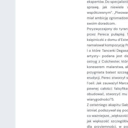
ekspertów. Do specjalistó
sprawę, jak niewiele
współczesnym”. „Piwowar
miał ambicję zgromadzenia
swoim doradcom.
Przyzwyczajony do tyran
przez Pereca pułapkę. T
księżniczki z domu d’Este
namalował kompozycję Pr
I o które Tancerki Degas
artysty- podana jest da
ostryg z Colchester, któ
koneserem malarstwa, ab
przygniata balast szczeg
erudycji, Perec stworzył
l’oeil. Jak zauważył Mar
pewnej całości: falsyfi
obudować, stworzyć mu p
wiarygodności”5.
Z ostatniego akapitu Gab
istniał, podszywał się po
co ważniejsze, „większość
jak większość szczegółó
dla przyjemności, w po