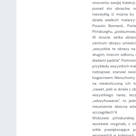
otoczeniu swojej kolekc
ponad sto obrazów, od
niezwykłą, iż można by 
dzieła wielkich malarzy:
Poussin, Bonnard… Pon
Pittsburghu, „podsumowuj
W istocie, setka obraz
centrum obrazu umieścił
„wszystkie te obrazy na
drugim, trzecim odbiciu,
śladami pędzla”. Pomnożo
przykłady wszystkich mal
rodzajowe, stanowi swoi
bogactwem. Nieruchomy ob
na nieskończoną ich k
„nawet, jeśli w dziele z
wszystkiego naraz, le
„odszyfrowanie”, to jed
nieustannie obecna wów
szczegółach”4.
Widzowie pittsburski
wystawie oryginały z i
szkła powiększające p
wprowadził w kolejnych 