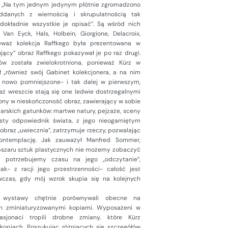
ji. „Na tym jednym jedynym płótnie zgromadzono
danych z wiernością i skrupulatnością tak
dokładnie wszystkie je opisać”. Są wśród nich
 Van Eyck, Hals, Holbein, Giorgione, Delacroix,
ieważ kolekcja Raffkego była prezentowana w
ący” obraz Raffkego pokazywał je po raz drugi.
ów została zwielokrotniona, ponieważ Kürz w
 „również swój Gabinet kolekcjonera, a na nim
 nowo pomniejszone- i tak dalej w pierwszym,
 aż wreszcie stają się one ledwie dostrzegalnymi
ny w nieskończoność obraz, zawierający w sobie
arskich gatunków: martwe natury, pejzaże, sceny
sty odpowiednik świata, z jego nieogarniętym
raz „uwiecznia”, zatrzymuje rzeczy, pozwalając
ontemplację. Jak zauważył Manfred Sommer,
 obszaru sztuk plastycznych nie możemy zobaczyć
cz potrzebujemy czasu na jego „odczytanie”,
nak- z racji jego przestrzenności- całość jest
czas, gdy mój wzrok skupia się na kolejnych
ej wystawy chętnie porównywali obecne na
ch zminiaturyzowanymi kopiami. Wyposażeni w
asjonaci tropili drobne zmiany, które Kürz
kopiach. Poszukując różniących się szczegółów