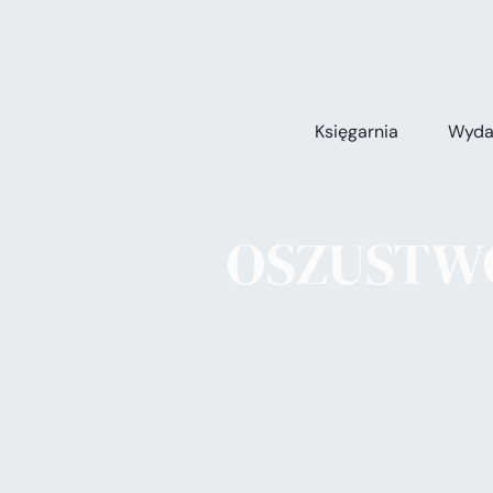
Przejdź
do
zawartości
Księgarnia
Wyda
OSZUSTWO