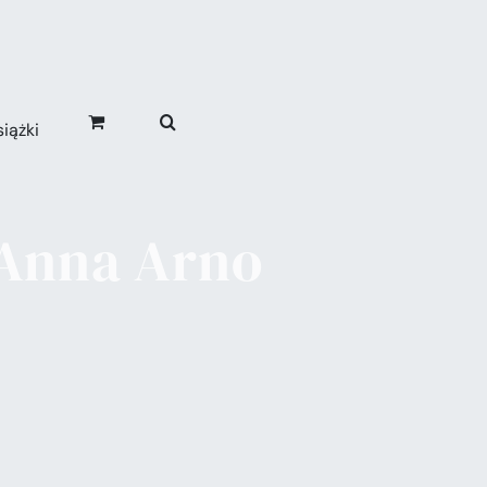
iążki
Anna Arno