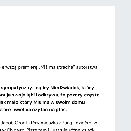
pierwszą premierę „Miś ma stracha” autorstwa
 sympatyczny, mądry Niedźwiadek, który
uje swoje lęki i odkrywa, że pozory często
jak mało który Miś ma w swoim domu
tóre uwielbia czytać na głos.
 Jacob Grant który mieszka z żoną i dziećmi w
 Chicago. Pisze tam i ilustruje różne książki