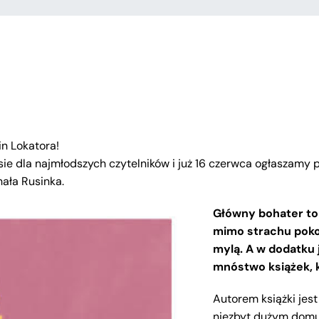
in Lokatora!
ie dla najmłodszych czytelników
i już 16 czerwca ogłaszamy 
ała Rusinka.
Główny bohater to
mimo strachu pokon
mylą.
A w dodatku 
mnóstwo książek, k
Autorem książki jest
niezbyt dużym domu w