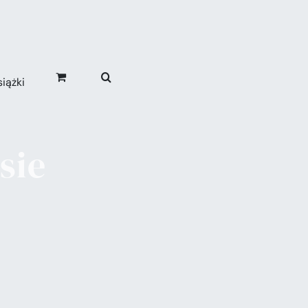
iążki
sie