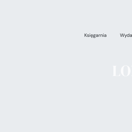
Przejdź
do
zawartości
Księgarnia
Wyda
LO