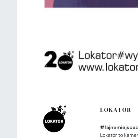
LOKATOR
#fajnemiejscez
Lokator to kame