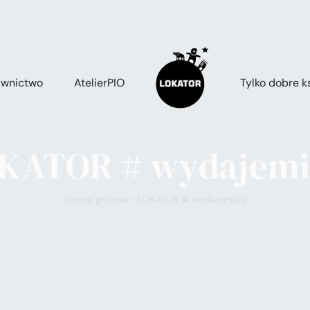
wnictwo
AtelierPIO
Tylko dobre ks
KATOR # wydajemi
Strona główna
»
LOKATOR # wydajemisie