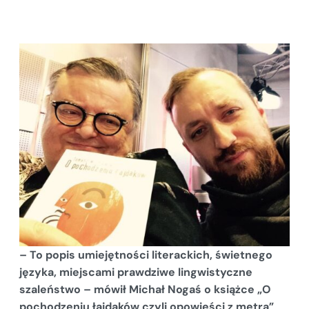
– To popis umiejętności literackich, świetnego
języka, miejscami prawdziwe lingwistyczne
szaleństwo – mówił Michał Nogaś o książce „O
pochodzeniu łajdaków czyli opowieści z metra”