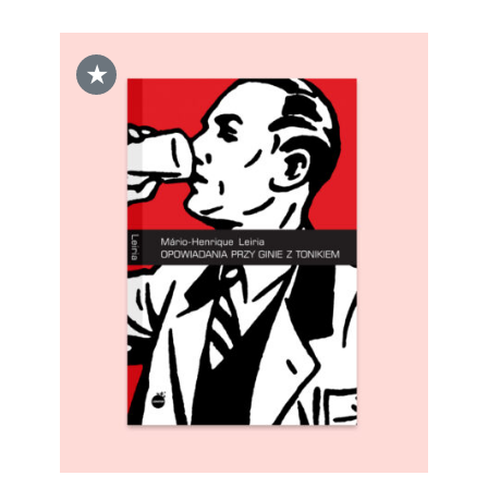
★
DODAJ DO KOSZYKA
/
SZCZEGÓŁY