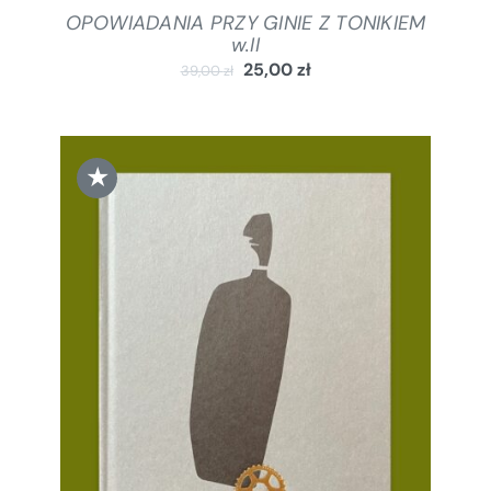
OPOWIADANIA PRZY GINIE Z TONIKIEM
w.II
25,00
zł
39,00
zł
★
DODAJ DO KOSZYKA
/
SZCZEGÓŁY