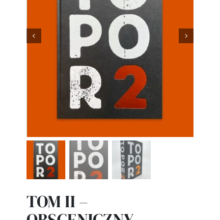


TOM II –
OBSCENICZNY