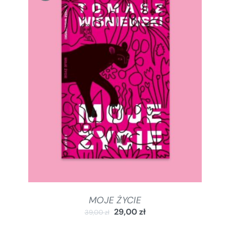
DODAJ DO KOSZYKA
/
SZCZEGÓŁY
MOJE ŻYCIE
29,00
zł
39,00
zł