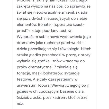
widokiem, jaki się nam ukazał. Bo z tego
zakrętu wyszło na nas coś, co sprawiło, że
świat się nieodwracalnie zmienił, składa
się już z dwóch niepasujących do siebie
elementów. Bohater Topora „na szast-
prast” zostaje poddany testowi.
Wyobrażam sobie nowe wystawienia jego
dramatów jako ruchome patchworki –
dzieła przenikające się i równoległe. Niech
sztuka gładko przechodzi w prozę, z prozy
wyłania się grafika i znów wracamy do
próby dramatycznej. Zmieniają się
tonacje, maski bohaterów, sytuacje
testowe. Ale cały czas jesteśmy w
uniwersum Topora. Wewnątrz jego głowy,
gdzieś w chlupoczącym basenie ciała.
Gdzieś z boku, poza kadrem, ktoś ostrzy
nóż.