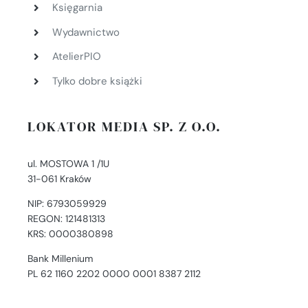
Księgarnia
Wydawnictwo
AtelierPIO
Tylko dobre książki
LOKATOR MEDIA SP. Z O.O.
ul. MOSTOWA 1 /1U
31-061 Kraków
NIP: 6793059929
REGON: 121481313
KRS: 0000380898
Bank Millenium
PL 62 1160 2202 0000 0001 8387 2112