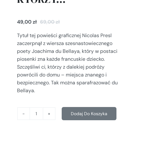
49,00
zł
69,00
zł
Tytuł tej powieści graficznej Nicolas Presl
zaczerpnął z wiersza szesnastowiecznego
poety Joachima du Bellaya, który w postaci
piosenki zna każde francuskie dziecko.
Szczęśliwi ci, którzy z dalekiej podróży
powrócili do domu – miejsca znanego i
bezpiecznego. Tak można sparafrazować du
Bellaya.
Dodaj Do Koszyka
ilość
SZCZĘŚLIWI
KTÓRZY...