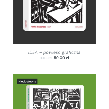
IDEA – powieść graficzna
59,00
zł
99,00
zł