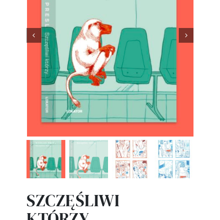


SZCZĘŚLIWI
KTÓRZY…