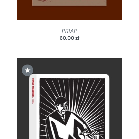
PRIAP
60,00
zł
★
DODAJ DO KOSZYKA
/
SZCZEGÓŁY