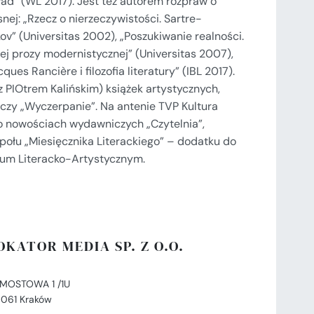
ład” (WL 2017). Jest też autorem rozpraw o
nej: „Rzecz o nierzeczywistości. Sartre-
 (Universitas 2002), „Poszukiwanie realności.
ej prozy modernistycznej” (Universitas 2007),
ues Rancière i filozofia literatury” (IBL 2017).
 PIOtrem Kalińskim) książek artystycznych,
” czy „Wyczerpanie”. Na antenie TVP Kultura
o nowościach wydawniczych „Czytelnia”,
połu „Miesięcznika Literackiego” – dodatku do
ium Literacko-Artystycznym.
OKATOR MEDIA SP. Z O.O.
. MOSTOWA 1 /1U
-061 Kraków