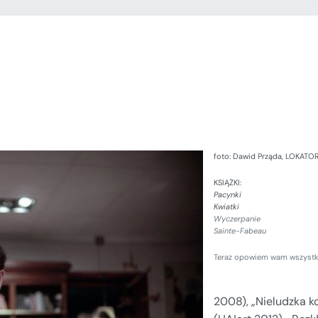
foto: Dawid Prząda, LOKATO
KSIĄŻKI:
Pacynki
Kwiatki
Wyczerpanie
Sainte-Fabeau
Teraz opowiem wam wszyst
2008), „Nieludzka k