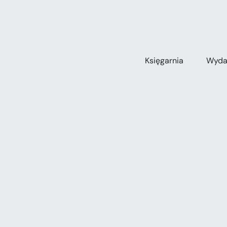
Przejdź
do
zawartości
Księgarnia
Wyda