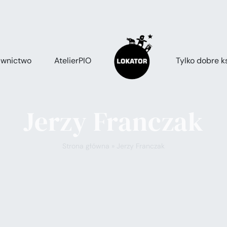
wnictwo
AtelierPIO
Tylko dobre ks
Jerzy Franczak
Strona główna
»
Jerzy Franczak