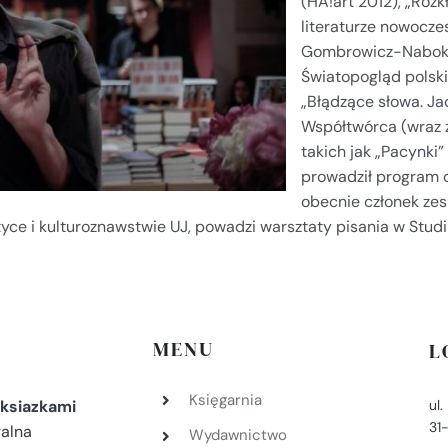
(HA!art 2012), „Rozk
literaturze nowoczes
Gombrowicz-Nabokov”
Światopogląd polski
„Błądzące słowa. Jacq
Współtwórca (wraz z
takich jak „Pacynki
prowadził program 
obecnie członek zes
yce i kulturoznawstwie UJ, powadzi warsztaty pisania w Stud
MENU
L
Księgarnia
ul
ksiazkami
31
ralna
Wydawnictwo