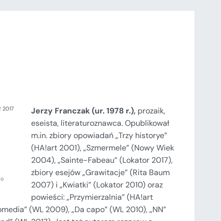
R 2017
Jerzy Franczak (ur. 1978 r.),
prozaik,
eseista, literaturoznawca. Opublikował
m.in. zbiory opowiadań „Trzy historye”
(HA!art 2001), „Szmermele” (Nowy Wiek
2004), „Sainte-Fabeau” (Lokator 2017),
zbiory esejów „Grawitacje” (Rita Baum
ko
2007) i „Kwiatki” (Lokator 2010) oraz
powieści: „Przymierzalnia” (HA!art
omedia” (WL 2009), „Da capo” (WL 2010), „NN”