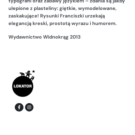
typografii oraz zabawy językiem
– zdania są jakby
ulepione z plasteliny: giętkie, wymodelowane,
zaskakujące! Rysunki Franciszki urzekają
elegancją kreski, prostotą wyrazu i humorem.
Wydawnictwo Widnokrąg 2013