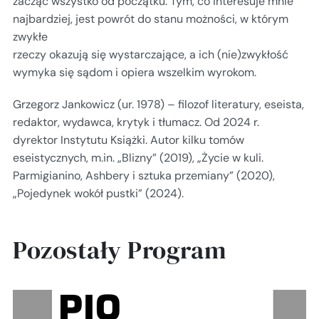
zacząć wszystko od początku. Tym, co interesuje mnie
najbardziej, jest powrót do stanu możności, w którym
zwykłe
rzeczy okazują się wystarczające, a ich (nie)zwykłość
wymyka się sądom i opiera wszelkim wyrokom.
Grzegorz Jankowicz (ur. 1978) – filozof literatury, eseista,
redaktor, wydawca, krytyk i tłumacz. Od 2024 r.
dyrektor Instytutu Książki. Autor kilku tomów
eseistycznych, m.in. „Blizny” (2019), „Życie w kuli.
Parmigianino, Ashbery i sztuka przemiany” (2020),
„Pojedynek wokół pustki” (2024).
Pozostały Program