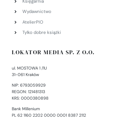
Księgarnia
Wydawnictwo
AtelierPIO
Tylko dobre książki
LOKATOR MEDIA SP. Z O.O.
ul. MOSTOWA 1 /1U
31-061 Kraków
NIP: 6793059929
REGON: 121481313
KRS: 0000380898
Bank Millenium
PL 62 1160 2202 0000 0001 8387 2112