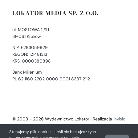
LOKATOR MEDIA SP. Z O.O.
ul. MOSTOWA 1 /1U
31-061 Kraków
NIP: 6793059929
REGON: 121481313
KRS: 0000380898
Bank Millenium
PL 62 1160 2202 0000 0001 8387 2112
© 2003 - 2026 Wydawnictwo Lokator | Realizacja
Invisio
- Digital Solutions
Stosujemy pliki cookies. Jeśli nie blokujesz tych
plików (samodzielnie przez ustawienia