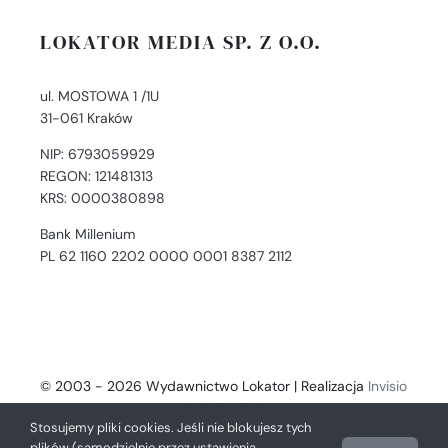
LOKATOR MEDIA SP. Z O.O.
ul. MOSTOWA 1 /1U
31-061 Kraków
NIP: 6793059929
REGON: 121481313
KRS: 0000380898
Bank Millenium
PL 62 1160 2202 0000 0001 8387 2112
© 2003 - 2026 Wydawnictwo Lokator | Realizacja
Invisio
- Digital Solutions
Stosujemy pliki cookies. Jeśli nie blokujesz tych
plików (samodzielnie przez ustawienia