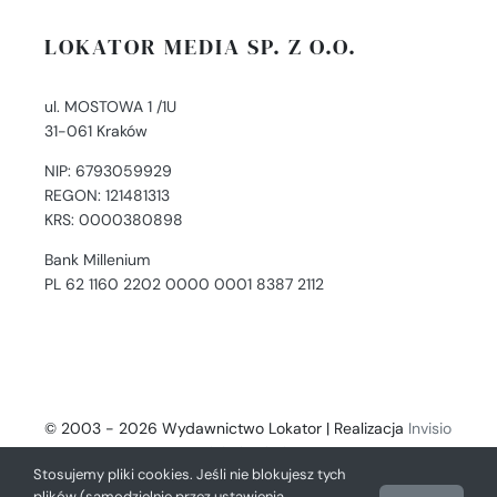
LOKATOR MEDIA SP. Z O.O.
ul. MOSTOWA 1 /1U
31-061 Kraków
NIP: 6793059929
REGON: 121481313
KRS: 0000380898
Bank Millenium
PL 62 1160 2202 0000 0001 8387 2112
© 2003 - 2026 Wydawnictwo Lokator | Realizacja
Invisio
- Digital Solutions
Stosujemy pliki cookies. Jeśli nie blokujesz tych
plików (samodzielnie przez ustawienia