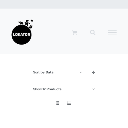
Przejdź
do
zawartości
Sort by
Data
Show
12 Products