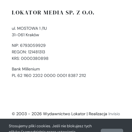
LOKATOR MEDIA SP. Z O.O.
ul. MOSTOWA 1 /1U
31-061 Kraków
NIP: 6793059929
REGON: 121481313
KRS: 0000380898
Bank Millenium
PL 62 1160 2202 0000 0001 8387 2112
© 2003 - 2026 Wydawnictwo Lokator | Realizacja
Invisio
- Digital Solutions
Stosujemy pliki cookies. Jeśli nie blokujesz tych
plików (samodzielnie przez ustawienia