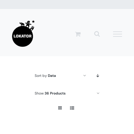
Przejdź
do
zawartości
Sort by
Data
Show
36 Products