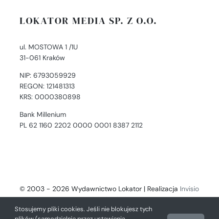
LOKATOR MEDIA SP. Z O.O.
ul. MOSTOWA 1 /1U
31-061 Kraków
NIP: 6793059929
REGON: 121481313
KRS: 0000380898
Bank Millenium
PL 62 1160 2202 0000 0001 8387 2112
© 2003 - 2026 Wydawnictwo Lokator | Realizacja
Invisio
- Digital Solutions
Stosujemy pliki cookies. Jeśli nie blokujesz tych
plików (samodzielnie przez ustawienia