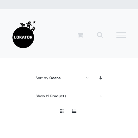
Przejdź
do
zawartości
Sort by
Ocena
Show
12 Products