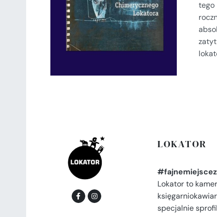
tego
SZCZEGÓŁY
rocz
abso
zaty
lokat
LOKATOR
#fajnemiejscez
Lokator to kame
księgarniokawiar
specjalnie spro