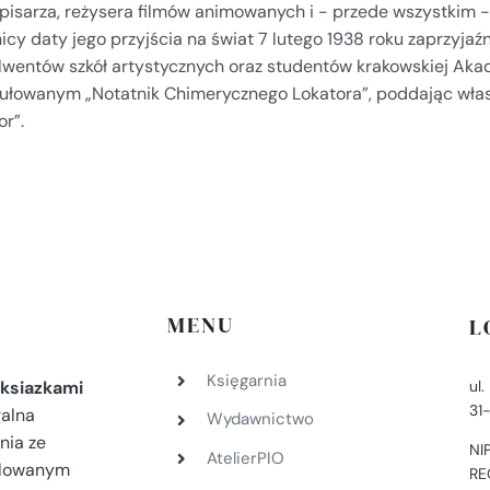
 pisarza, reżysera filmów animowanych i - przede wszystkim -
nicy daty jego przyjścia na świat 7 lutego 1938 roku zaprzyj
lwentów szkół artystycznych oraz studentów krakowskiej Aka
tułowanym „Notatnik Chimerycznego Lokatora”, poddając wł
or”.
MENU
L
Księgarnia
ul
ksiazkami
31
ralna
Wydawnictwo
nia ze
NI
AtelierPIO
filowanym
RE