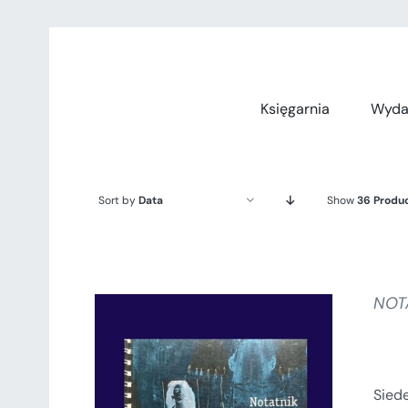
Przejdź
do
zawartości
Księgarnia
Wyda
Sort by
Data
Show
36 Produ
NOT
Sied