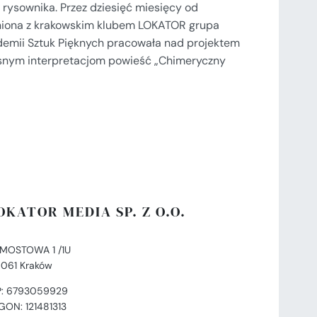
 rysownika. Przez dziesięć miesięcy od
aźniona z krakowskim klubem LOKATOR grupa
demii Sztuk Pięknych pracowała nad projektem
asnym interpretacjom powieść „Chimeryczny
OKATOR MEDIA SP. Z O.O.
. MOSTOWA 1 /1U
-061 Kraków
P: 6793059929
GON: 121481313