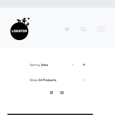
Przejdź
do
zawartości
Sort by
Data
Show
24 Products