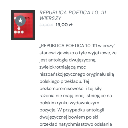
REPUBLICA POETICA 1.0: 111
DODAJ
WIERSZY
★
DO
19,00
zł
39,00
zł
KOSZYKA
/
SZCZEGÓŁY
„REPUBLICA POETICA 1.0: 111 wierszy”
stanowi zjawisko o tyle wyjątkowe, że
jest antologią dwujęzyczną,
zwielokrotniającą moc
hiszpańskojęzycznego oryginału siłą
polskiego przekładu. Tej
bezkompromisowości i tej siły
rażenia nie mają inne, istniejące na
polskim rynku wydawniczym
pozycje. W przypadku antologii
dwujęzycznej bowiem polski
przekład natychmiastowo odsłania