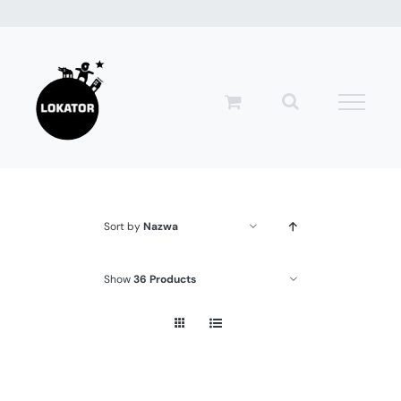
Przejdź
do
zawartości
Sort by
Nazwa
Show
36 Products