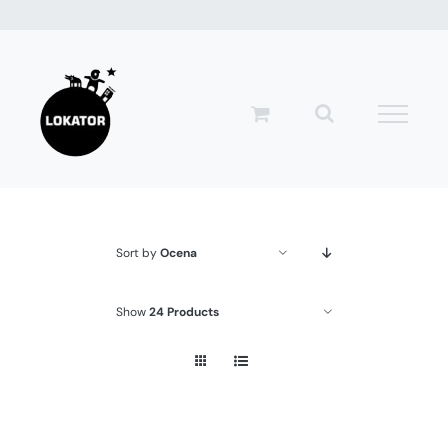
Przejdź
do
zawartości
Sort by
Ocena
Show
24 Products