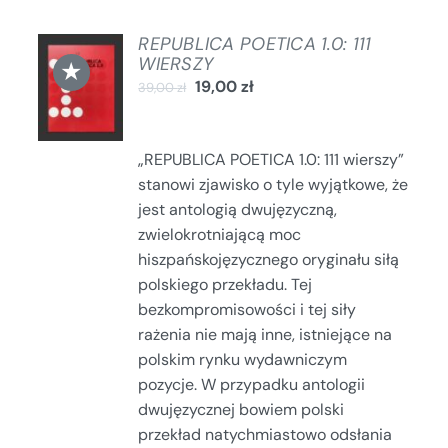
REPUBLICA POETICA 1.0: 111
DODAJ
WIERSZY
★
DO
19,00
zł
39,00
zł
KOSZYKA
/
SZCZEGÓŁY
„REPUBLICA POETICA 1.0: 111 wierszy”
stanowi zjawisko o tyle wyjątkowe, że
jest antologią dwujęzyczną,
zwielokrotniającą moc
hiszpańskojęzycznego oryginału siłą
polskiego przekładu. Tej
bezkompromisowości i tej siły
rażenia nie mają inne, istniejące na
polskim rynku wydawniczym
pozycje. W przypadku antologii
dwujęzycznej bowiem polski
przekład natychmiastowo odsłania