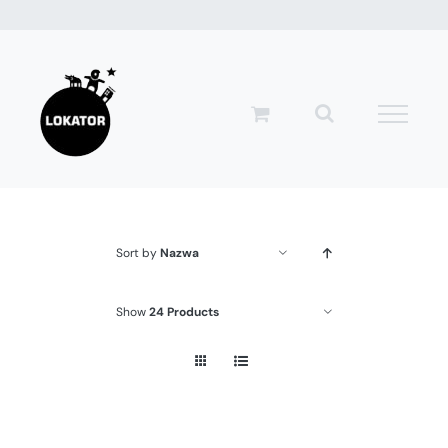
Przejdź
do
zawartości
Sort by
Nazwa
Show
24 Products