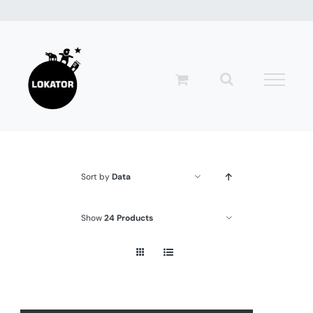
Przejdź
do
zawartości
Sort by
Data
Show
24 Products