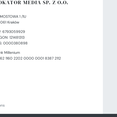
OKATOR MEDIA SP. Z O.O.
. MOSTOWA 1 /1U
-061 Kraków
P: 6793059929
GON: 121481313
S: 0000380898
nk Millenium
 62 1160 2202 0000 0001 8387 2112
ions