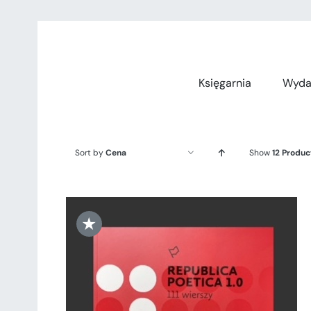
Przejdź
do
zawartości
Księgarnia
Wyda
Sort by
Cena
Show
12 Produc
★