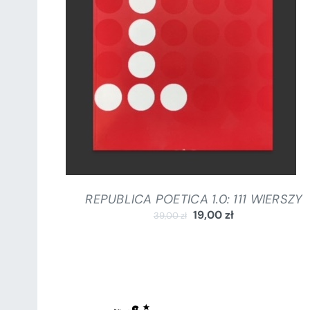
DODAJ DO KOSZYKA
/
SZCZEGÓŁY
REPUBLICA POETICA 1.0: 111 WIERSZY
19,00
zł
39,00
zł