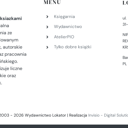
MENU
L
Księgarnia
ul
ksiazkami
31
ralna
Wydawnictwo
nia ze
NI
AtelierPIO
filowanym
RE
, autorskie
Tylko dobre książki
KR
az pracownia
Ba
ińskiego.
PL
zuje liczne
kie oraz
.
2003 - 2026 Wydawnictwo Lokator | Realizacja
Invisio - Digital Solut