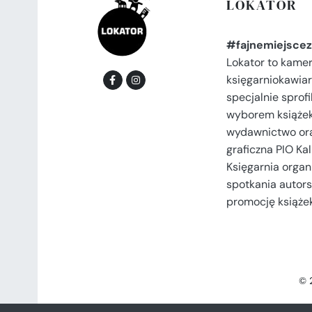
LOKATOR
#fajnemiejscez
Lokator to kame
księgarniokawiar
specjalnie spro
wyborem książek
wydawnictwo or
graficzna PIO Kal
Księgarnia organi
spotkania autors
promocję książek
© 