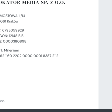
OKATOR MEDIA SP. Z O.O.
. MOSTOWA 1 /1U
-061 Kraków
P: 6793059929
GON: 121481313
S: 0000380898
nk Millenium
 62 1160 2202 0000 0001 8387 2112
ions