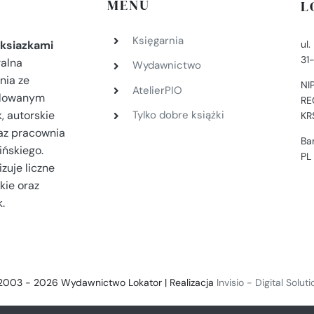
MENU
L
Księgarnia
ul
ksiazkami
31
ralna
Wydawnictwo
nia ze
NI
AtelierPIO
filowanym
RE
, autorskie
Tylko dobre książki
KR
az pracownia
Ba
ińskiego.
PL
zuje liczne
kie oraz
.
2003 - 2026 Wydawnictwo Lokator | Realizacja
Invisio - Digital Solut