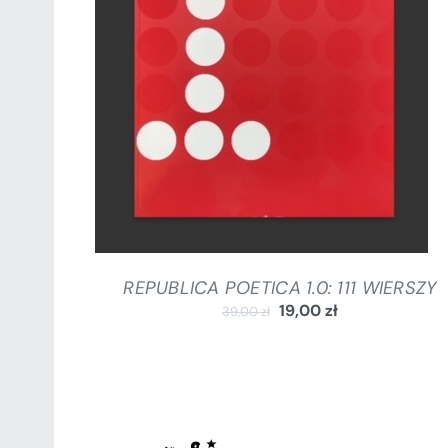
DODAJ DO KOSZYKA
/
SZCZEGÓŁY
REPUBLICA POETICA 1.0: 111 WIERSZY
19,00
zł
39,00
zł