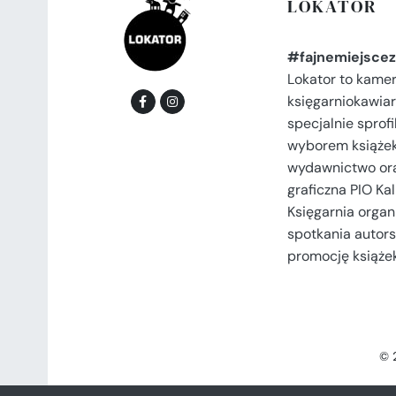
LOKATOR
#fajnemiejscez
Lokator to kame
księgarniokawiar
specjalnie spro
wyborem książek
wydawnictwo or
graficzna PIO Kal
Księgarnia organi
spotkania autors
promocję książek
© 