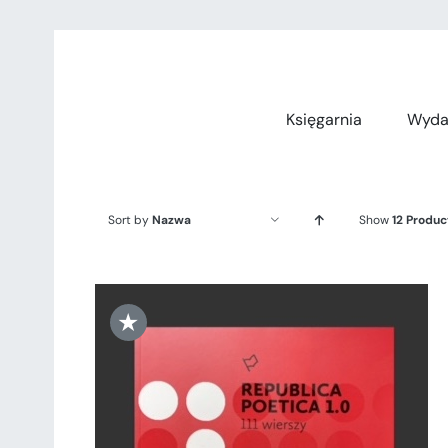
Przejdź
do
zawartości
Księgarnia
Wyda
Sort by
Nazwa
Show
12 Produc
★