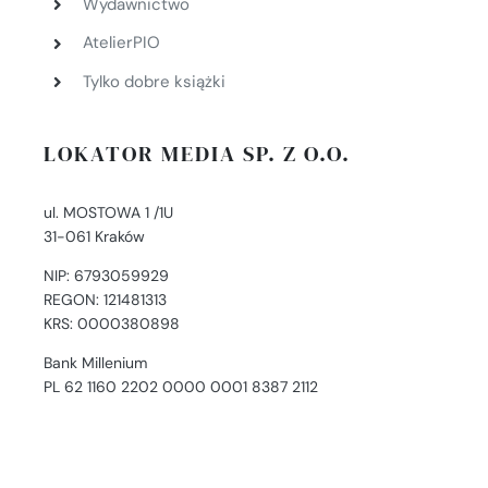
Wydawnictwo
AtelierPIO
Tylko dobre książki
LOKATOR MEDIA SP. Z O.O.
ul. MOSTOWA 1 /1U
31-061 Kraków
NIP: 6793059929
REGON: 121481313
KRS: 0000380898
Bank Millenium
PL 62 1160 2202 0000 0001 8387 2112