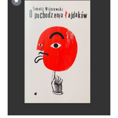
★
DODAJ DO KOSZYKA
/
SZCZEGÓŁY