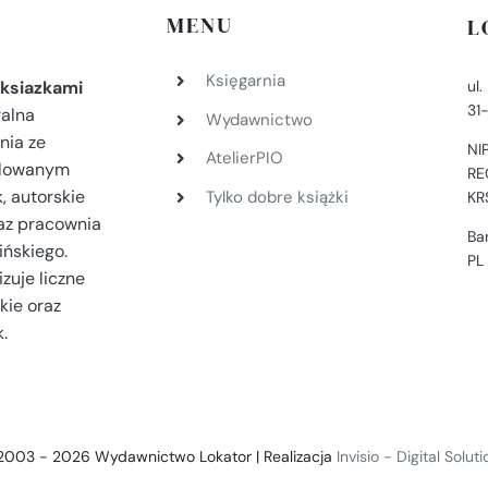
MENU
L
Księgarnia
ul
ksiazkami
31
ralna
Wydawnictwo
nia ze
NI
AtelierPIO
filowanym
RE
, autorskie
Tylko dobre książki
KR
az pracownia
Ba
ińskiego.
PL
zuje liczne
kie oraz
.
2003 - 2026 Wydawnictwo Lokator | Realizacja
Invisio - Digital Solut