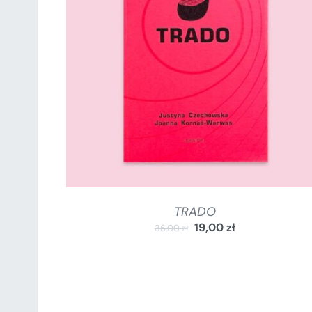
DODAJ DO KOSZYKA
/
SZCZEGÓŁY
TRADO
19,00
zł
36,00
zł