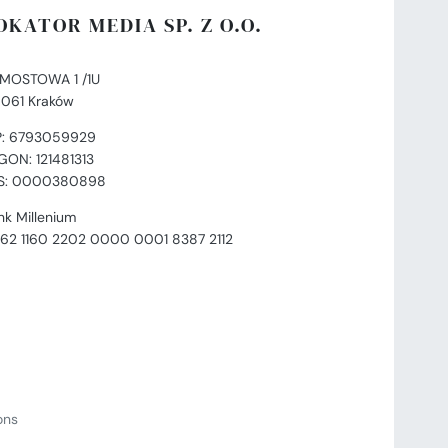
OKATOR MEDIA SP. Z O.O.
. MOSTOWA 1 /1U
-061 Kraków
P: 6793059929
GON: 121481313
S: 0000380898
nk Millenium
 62 1160 2202 0000 0001 8387 2112
ions