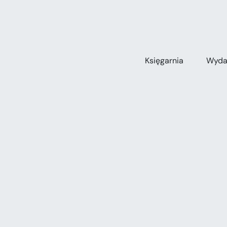
Przejdź
do
zawartości
Księgarnia
Wyda