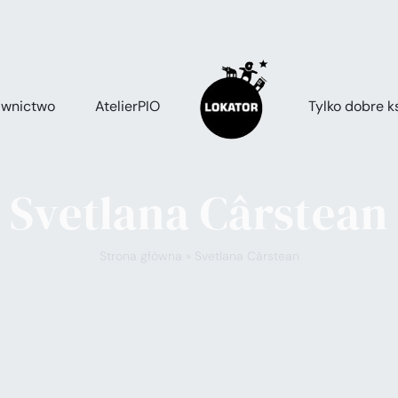
wnictwo
AtelierPIO
Tylko dobre ks
Svetlana Cârstean
Strona główna
»
Svetlana Cârstean