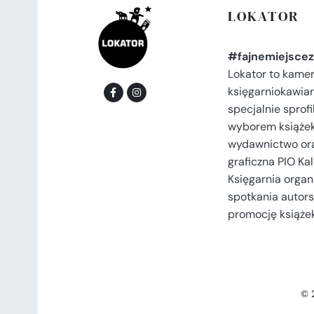
LOKATOR
#fajnemiejscez
Lokator to kame
księgarniokawiar
specjalnie spro
wyborem książek
wydawnictwo or
graficzna PIO Kal
Księgarnia organi
spotkania autors
promocję książek
© 