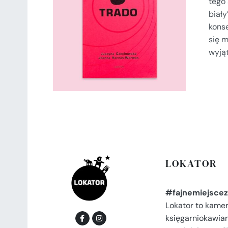
tego 
DODAJ DO KOSZYKA
/
biały
SZCZEGÓŁY
konse
się m
wyjąt
LOKATOR
#fajnemiejscez
Lokator to kame
księgarniokawiar