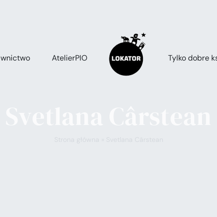
wnictwo
AtelierPIO
Tylko dobre ks
Svetlana Cârstean
Strona główna
»
Svetlana Cârstean