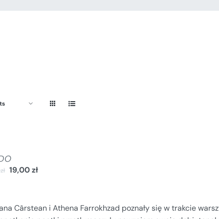
ts
DO
19,00
zł
0
zł
lana Cârstean i Athena Farrokhzad poznały się w trakcie war