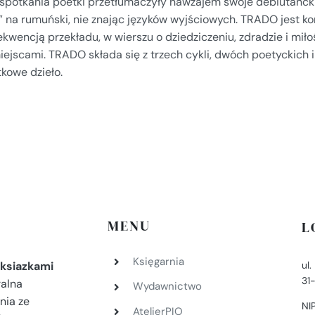
spotkania poetki przetłumaczyły nawzajem swoje debiutanckie 
” na rumuński, nie znając języków wyjściowych. TRADO jest ko
kwencją przekładu, w wierszu o dziedziczeniu, zdradzie i miło
iejscami. TRADO składa się z trzech cykli, dwóch poetyckich 
kowe dzieło.
MENU
L
Księgarnia
ul
ksiazkami
31
ralna
Wydawnictwo
nia ze
NI
AtelierPIO