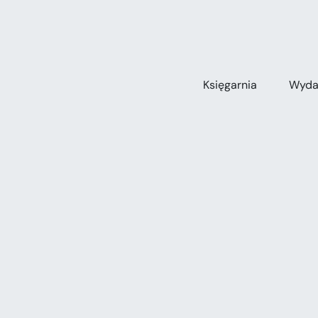
Przejdź
do
zawartości
Księgarnia
Wyda