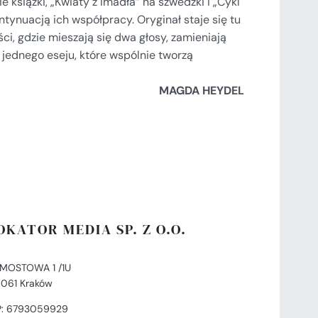
książki, „Kwiaty z imadła” na szwedzki i „Cykl
ntynuacją ich współpracy. Oryginał staje się tu
ści, gdzie mieszają się dwa głosy, zamieniają
i jednego eseju, które wspólnie tworzą
MAGDA HEYDEL
OKATOR MEDIA SP. Z O.O.
. MOSTOWA 1 /1U
-061 Kraków
P: 6793059929