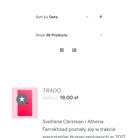
Sort by
Data
Show
36 Products
TRADO
DODAJ
★
19,00
zł
36,00
zł
DO
KOSZYKA
/
SZCZEGÓŁY
Svetlana Cârstean i Athena
Farrokhzad poznały się w trakcie
warsztatów tłumaczeniowych w 2012