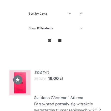
Sort by
Cena
Show
12 Products
TRADO
DODAJ
★
19,00
zł
36,00
zł
DO
KOSZYKA
/
SZCZEGÓŁY
Svetlana Cârstean i Athena
Farrokhzad poznały się w trakcie
warsztatów tłumaczeniowych w 2012