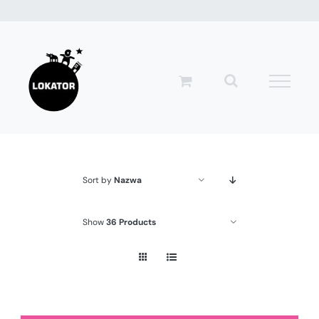
Przejdź
do
zawartości
Sort by
Nazwa
Show
36 Products