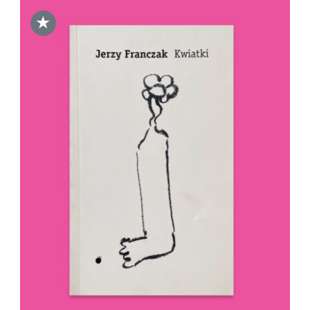
★
DODAJ DO KOSZYKA
/
SZCZEGÓŁY