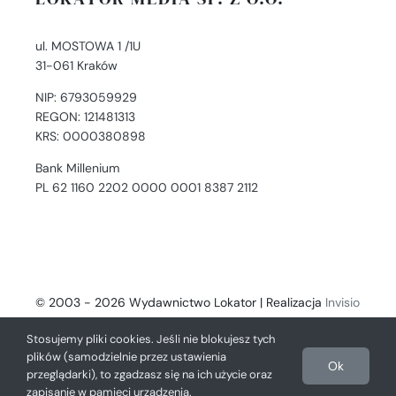
ul. MOSTOWA 1 /1U
31-061 Kraków
NIP: 6793059929
REGON: 121481313
KRS: 0000380898
Bank Millenium
PL 62 1160 2202 0000 0001 8387 2112
© 2003 - 2026 Wydawnictwo Lokator | Realizacja
Invisio
- Digital Solutions
Stosujemy pliki cookies. Jeśli nie blokujesz tych
plików (samodzielnie przez ustawienia
Ok
przeglądarki), to zgadzasz się na ich użycie oraz
zapisanie w pamięci urządzenia.