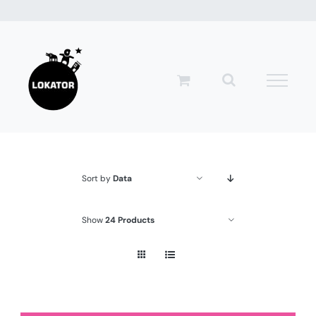
Przejdź
do
zawartości
Sort by
Data
Show
24 Products