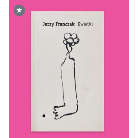
★
DODAJ DO KOSZYKA
/
SZCZEGÓŁY