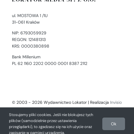
ul. MOSTOWA 1 /1U
31-061 Kraków
NIP: 6793059929
REGON: 121481313
KRS: 0000380898
Bank Millenium
PL 62 1160 2202 0000 0001 8387 2112
© 2003 - 2026 Wydawnictwo Lokator | Realizacja
Invisio
- Digital Solutions
Stosujemy pliki cookies. Jeśli nie blokujesz tych
plików (samodzielnie przez ustawienia
Ok
przeglądarki), to zgadzasz się na ich użycie oraz
zapisanie w pamięci urządzenia.