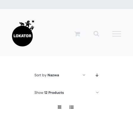
Przejdź
do
zawartości
Sort by
Nazwa
Show
12 Products