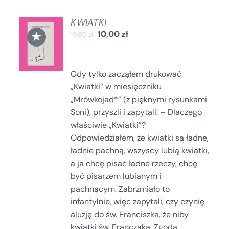
KWIATKI
DODAJ
★
10,00
zł
19,00
zł
DO
KOSZYKA
/
SZCZEGÓŁY
Gdy tylko zacząłem drukować
„Kwiatki” w miesięczniku
„Mrówkojad*” (z pięknymi rysunkami
Soni), przyszli i zapytali: – Dlaczego
właściwie „Kwiatki”?
Odpowiedziałem, że kwiatki są ładne,
ładnie pachną, wszyscy lubią kwiatki,
a ja chcę pisać ładne rzeczy, chcę
być pisarzem lubianym i
pachnącym. Zabrzmiało to
infantylnie, więc zapytali, czy czynię
aluzję do św. Franciszka, że niby
kwiatki św. Franczaka. Zgoda,