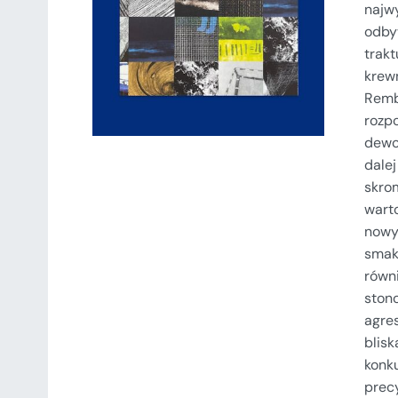
najwy
DODAJ DO KOSZYKA
/
SZCZEGÓŁY
odby
trakt
krewn
Remb
rozp
dewoc
dale
skrom
warto
nowy
smako
równi
stono
agre
blisk
konku
precy