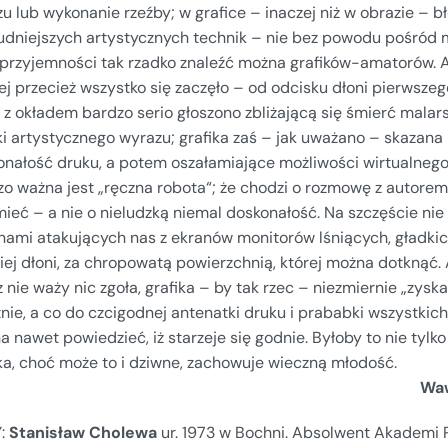
u lub wykonanie rzeźby; w grafice – inaczej niż w obrazie – bł
rudniejszych artystycznych technik – nie bez powodu pośród m
 przyjemności tak rzadko znaleźć można grafików-amatorów. A
ej przecież wszystko się zaczęło – od odcisku dłoni pierwszego
z okładem bardzo serio głoszono zbliżającą się śmierć malars
i artystycznego wyrazu; grafika zaś – jak uważano – skazana 
onałość druku, a potem oszałamiające możliwości wirtualnego
o ważna jest „ręczna robota“; że chodzi o rozmowę z autorem
ieć – a nie o nieludzką niemal doskonałość. Na szczęście nie 
onami atakujących nas z ekranów monitorów lśniących, gładki
iej dłoni, za chropowatą powierzchnią, której można dotknąć. 
 nie waży nic zgoła, grafika – by tak rzec – niezmiernie „zys
nie, a co do czcigodnej antenatki druku i prababki wszystkich
 nawet powiedzieć, iż starzeje się godnie. Byłoby to nie tyl
ka, choć może to i dziwne, zachowuje wieczną młodość.
Waw
Y:
Stanisław Cholewa
ur. 1973 w Bochni. Absolwent Akademi 