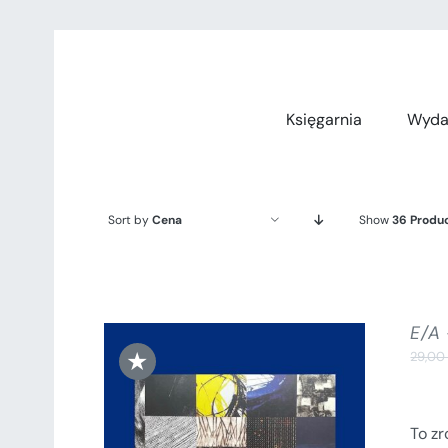
Przejdź
do
zawartości
Księgarnia
Wyda
Sort by
Cena
Show
36 Produ
E/A
★
29,0
To z