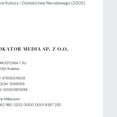
tra Kultury i Dziedzictwa Narodowego (2005).
OKATOR MEDIA SP. Z O.O.
. MOSTOWA 1 /1U
-061 Kraków
P: 6793059929
GON: 121481313
S: 0000380898
nk Millenium
 62 1160 2202 0000 0001 8387 2112