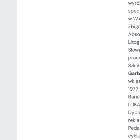
wyró
specj
w Wa
Zbig
Abso
Litog
Słow
prac
Szkó
Garb
wklę
1977
Banas
LOKA
Dypl
rekl
Pedag
cykl