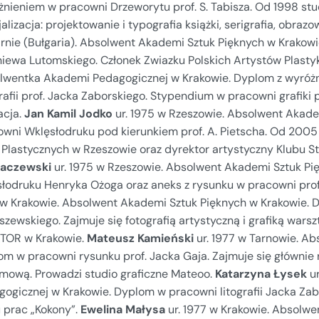
żnieniem w pracowni Drzeworytu prof. S. Tabisza. Od 1998 stu
alizacja: projektowanie i typografia książki, serigrafia, obraz
rnie (Bułgaria). Absolwent Akademi Sztuk Pięknych w Krakowi
niewa Lutomskiego. Członek Zwiazku Polskich Artystów Plasty
lwentka Akademi Pedagogicznej w Krakowie. Dyplom z wyróżni
rafii prof. Jacka Zaborskiego. Stypendium w pracowni grafiki p
acja.
Jan Kamil Jodko
ur. 1975 w Rzeszowie. Absolwent Akade
owni Wklęsłodruku pod kierunkiem prof. A. Pietscha. Od 2005 
ł Plastycznych w Rzeszowie oraz dyrektor artystyczny Klubu S
aczewski
ur. 1975 w Rzeszowie. Absolwent Akademi Sztuk Pi
słodruku Henryka Ożoga oraz aneks z rysunku w pracowni pro
 w Krakowie. Absolwent Akademi Sztuk Pięknych w Krakowie. 
zewskiego. Zajmuje się fotografią artystyczną i grafiką wars
TOR w Krakowie.
Mateusz Kamieński
ur. 1977 w Tarnowie. A
om w pracowni rysunku prof. Jacka Gaja. Zajmuje się głównie 
amową. Prowadzi studio graficzne Mateoo.
Katarzyna Łysek
ur
ogicznej w Krakowie. Dyplom w pracowni litografii Jacka Zabor
u prac „Kokony”.
Ewelina Małysa
ur. 1977 w Krakowie. Absolwe