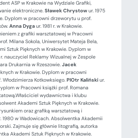
dent ASP w Krakowie na Wydziale Grafiki,
owanie elektroniczne.
Sławek Chrystow
ur. 1975
e. Dyplom w pracowni drzeworytu u prof.
ków.
Anna Dyga
ur. 1981 r. w Krakowie.
eniem z grafiki warsztatowej w Pracowni
rof. Milana Sokola, Uniwersytet Mateja Bela,
mi Sztuk Pięknych w Krakowie. Dyplom w
r. nauczyciel Reklamy Wizualnej w Zespole
tara Drukarnia w Rzeszowie.
Jacek
ęknych w Krakowie. Dyplom w pracowni
f. Włodzimierza Kotkowksiego.
PIOtr Kaliński
ur.
Dyplom w Pracowni książki prof. Romana
ztatową.Właściciel wydawnictwa i klubu
bsolwent Akademi Sztuk Pięknych w Krakowie.
rysunkiem oraz grafiką warsztatową i
. 1980 w Wadowicach. Absolwentka Akademii
ski. Zajmuje się głównie litografią, autorka
ntka Akademi Sztuk Pięknych w Krakowie.