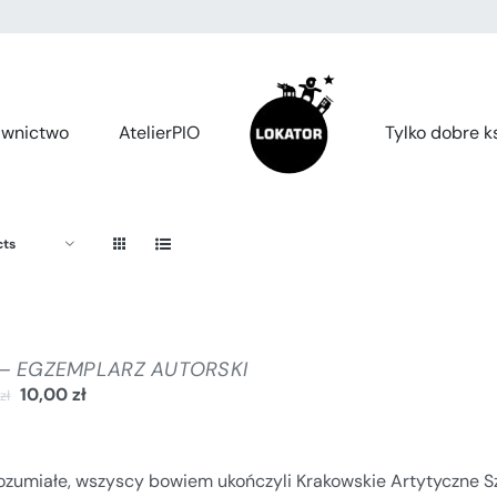
wnictwo
AtelierPIO
Tylko dobre ks
cts
 – EGZEMPLARZ AUTORSKI
10,00
zł
0
zł
rozumiałe, wszyscy bowiem ukończyli Krakowskie Artytyczne S