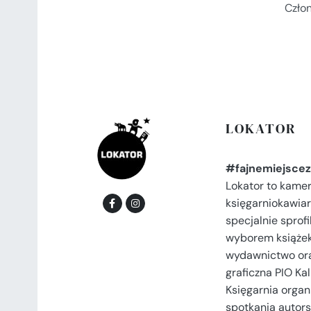
Czło
LOKATOR
#fajnemiejscez
Lokator to kame
księgarniokawiar
specjalnie spro
wyborem książek
wydawnictwo or
graficzna PIO Kal
Księgarnia organi
spotkania autors