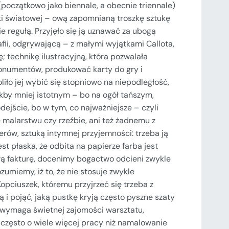
(początkowo jako biennale, a obecnie triennale)
iki światowej – ową zapomnianą troszkę sztukę
cie regułą. Przyjęło się ją uznawać za ubogą
rafii, odgrywającą – z małymi wyjątkami Callota,
 technikę ilustracyjną, która pozwalała
onumentów, produkować karty do gry i
liło jej wybić się stopniowo na niepodległość,
kby mniej istotnym – bo na ogół tańszym,
ejście, bo w tym, co najważniejsze – czyli
e malarstwu czy rzeźbie, ani też żadnemu z
rów, sztuką intymnej przyjemności: trzeba ją
t płaska, że odbita na papierze farba jest
swą fakturę, docenimy bogactwo odcieni zwykle
umiemy, iż to, że nie stosuje zwykle
pciuszek, któremu przyjrzeć się trzeba z
ą i pojąć, jaką pustkę kryją często pyszne szaty
– wymaga świetnej zajomości warsztatu,
a często o wiele więcej pracy niż namalowanie