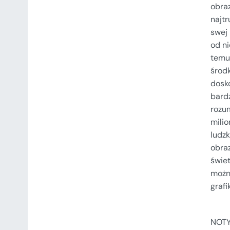
obraz
najt
swej
od ni
temu 
środk
dosk
bardz
rozum
mili
ludzk
obraz
świet
można
grafi
NOT