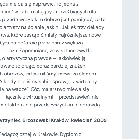
ędu nie da się naprawić. To jedna z
ilionów ludzi malujących i rzeźbiących dla
 przede wszystkim dobrze jest pamiętać, że to
 artysty na ścianie jaskini. Jakieś trzy dekady
twa, które zastąpić miały najróżniejsze nowe
była na pożarcie przez coraz większą
 obrazu. Zapomniano, że w sztuce zwykle
, o artystyczną prawdę – jakkolwiek ją
trwało to długo; coraz bardziej znużeni
ch obrazów, zatęskniliśmy znowu za śladem
A kiedy zdaliśmy sobie sprawę, iż wirtualny
kała na wadze“. Cóż, malarstwo miewa się
 – łącznie z wirtualnymi – przedstawień, nie
ko nietaktem, ale przede wszystkim nieprawdą –
rzyniec Brzozowski Kraków, kwiecień 2009
Pedagogicznej w Krakowie. Dyplom z