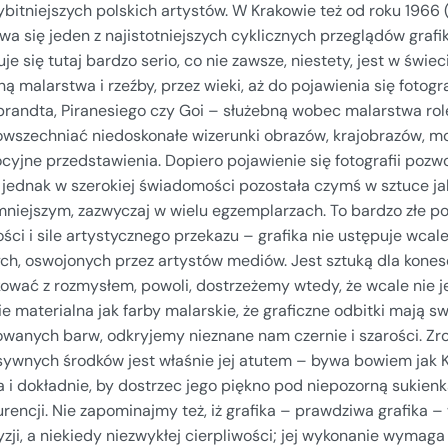
bitniejszych polskich artystów. W Krakowie też od roku 1966 
wa się jeden z najistotniejszych cyklicznych przeglądów graf
uje się tutaj bardzo serio, co nie zawsze, niestety, jest w świe
ą malarstwa i rzeźby, przez wieki, aż do pojawienia się fotog
randta, Piranesiego czy Goi – służebną wobec malarstwa rolę;
owszechniać niedoskonałe wizerunki obrazów, krajobrazów, m
yjne przedstawienia. Dopiero pojawienie się fotografii pozwo
j jednak w szerokiej świadomości pozostała czymś w sztuce ja
niejszym, zazwyczaj w wielu egzemplarzach. To bardzo złe pod
ści i sile artystycznego przekazu – grafika nie ustępuje wcal
ch, oswojonych przez artystów mediów. Jest sztuką dla konese
wać z rozmysłem, powoli, dostrzeżemy wtedy, że wcale nie jes
e materialna jak farby malarskie, że graficzne odbitki mają 
wanych barw, odkryjemy nieznane nam czernie i szarości. Zroz
sywnych środków jest właśnie jej atutem – bywa bowiem jak Ko
a i dokładnie, by dostrzec jego piękno pod niepozorną sukienk
rencji. Nie zapominajmy też, iż grafika – prawdziwa grafika 
zji, a niekiedy niezwykłej cierpliwości; jej wykonanie wymag