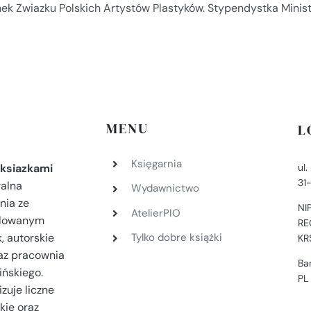
nek Zwiazku Polskich Artystów Plastyków. Stypendystka Minis
MENU
L
Księgarnia
ul
ksiazkami
31
ralna
Wydawnictwo
nia ze
NI
AtelierPIO
filowanym
RE
, autorskie
Tylko dobre książki
KR
az pracownia
Ba
ińskiego.
PL
zuje liczne
kie oraz