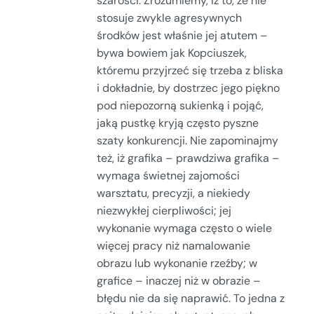
szarości. Zrozumiemy, iż to, że nie
stosuje zwykle agresywnych
środków jest właśnie jej atutem –
bywa bowiem jak Kopciuszek,
któremu przyjrzeć się trzeba z bliska
i dokładnie, by dostrzec jego piękno
pod niepozorną sukienką i pojąć,
jaką pustkę kryją często pyszne
szaty konkurencji. Nie zapominajmy
też, iż grafika – prawdziwa grafika –
wymaga świetnej zajomości
warsztatu, precyzji, a niekiedy
niezwykłej cierpliwości; jej
wykonanie wymaga często o wiele
więcej pracy niż namalowanie
obrazu lub wykonanie rzeźby; w
grafice – inaczej niż w obrazie –
błędu nie da się naprawić. To jedna z