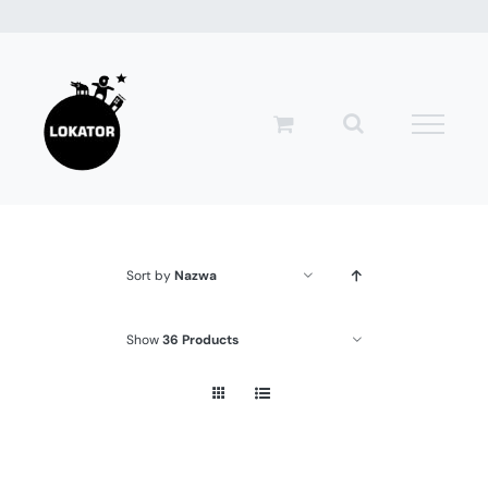
Przejdź
do
zawartości
Sort by
Nazwa
Show
36 Products