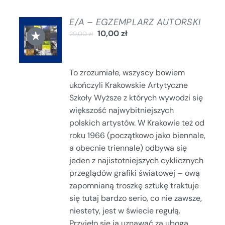
E/A – EGZEMPLARZ AUTORSKI
DODAJ
DO
★
10,00
zł
29,00
zł
KOSZYKA
/
SZCZEGÓŁY
To zrozumiałe, wszyscy bowiem
ukończyli Krakowskie Artytyczne
Szkoły Wyższe z których wywodzi się
większość najwybitniejszych
polskich artystów. W Krakowie też od
roku 1966 (początkowo jako biennale,
a obecnie triennale) odbywa się
jeden z najistotniejszych cyklicznych
przeglądów grafiki światowej – ową
zapomnianą troszkę sztukę traktuje
się tutaj bardzo serio, co nie zawsze,
niestety, jest w świecie regułą.
Przyjęło się ją uznawać za ubogą