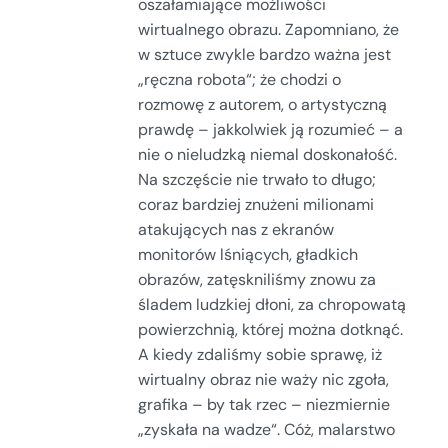
oszałamiające możliwości
wirtualnego obrazu. Zapomniano, że
w sztuce zwykle bardzo ważna jest
„ręczna robota“; że chodzi o
rozmowę z autorem, o artystyczną
prawdę – jakkolwiek ją rozumieć – a
nie o nieludzką niemal doskonałość.
Na szczęście nie trwało to długo;
coraz bardziej znużeni milionami
atakujących nas z ekranów
monitorów lśniących, gładkich
obrazów, zatęskniliśmy znowu za
śladem ludzkiej dłoni, za chropowatą
powierzchnią, której można dotknąć.
A kiedy zdaliśmy sobie sprawę, iż
wirtualny obraz nie waży nic zgoła,
grafika – by tak rzec – niezmiernie
„zyskała na wadze“. Cóż, malarstwo