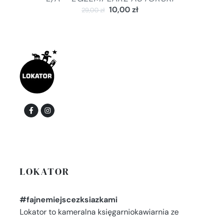
10,00
zł
29,00
zł
LOKATOR
#fajnemiejscezksiazkami
Lokator to kameralna księgarniokawiarnia ze