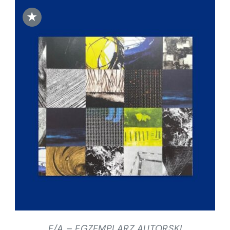
★
DODAJ DO KOSZYKA
/
SZCZEGÓŁY
E/A – EGZEMPLARZ AUTORSKI