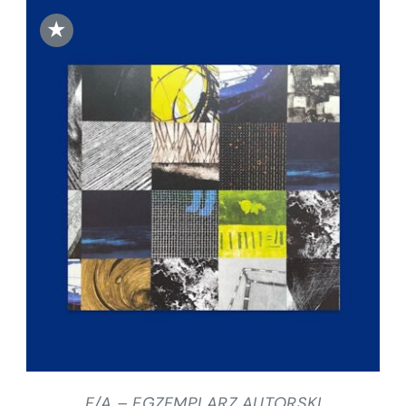
★
DODAJ DO KOSZYKA
/
SZCZEGÓŁY
E/A – EGZEMPLARZ AUTORSKI