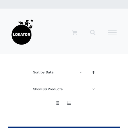
Przejdź
do
zawartości
Sort by
Data
Show
36 Products