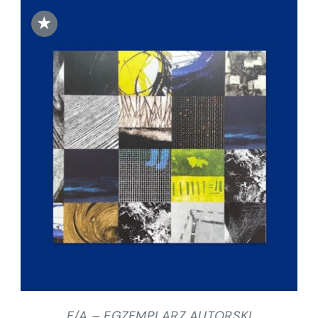
★
DODAJ DO KOSZYKA
/
SZCZEGÓŁY
E/A – EGZEMPLARZ AUTORSKI