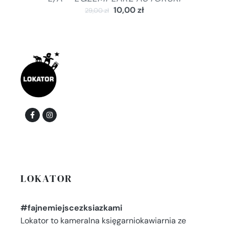
10,00
zł
29,00
zł
LOKATOR
#fajnemiejscezksiazkami
Lokator to kameralna księgarniokawiarnia ze