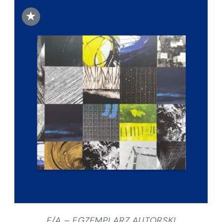
★
DODAJ DO KOSZYKA
/
SZCZEGÓŁY
E/A – EGZEMPLARZ AUTORSKI