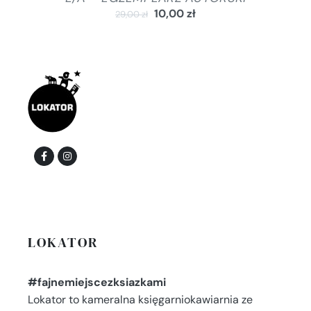
10,00
zł
29,00
zł
LOKATOR
#fajnemiejscezksiazkami
Lokator to kameralna księgarniokawiarnia ze