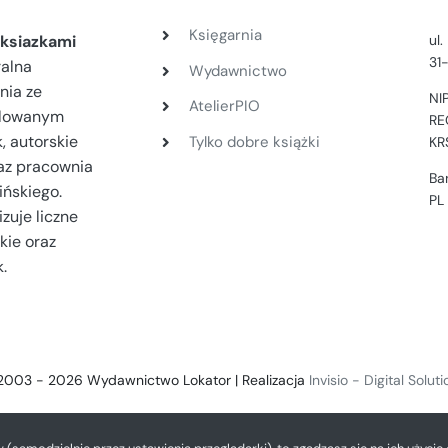
Księgarnia
ul
ksiazkami
31
ralna
Wydawnictwo
nia ze
NI
AtelierPIO
filowanym
RE
, autorskie
Tylko dobre książki
KR
az pracownia
Ba
ińskiego.
PL
zuje liczne
kie oraz
.
2003 - 2026 Wydawnictwo Lokator | Realizacja
Invisio - Digital Solut