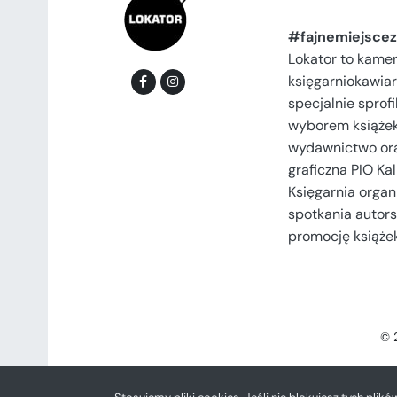
#fajnemiejscez
Lokator to kame
księgarniokawiar
specjalnie spro
wyborem książek
wydawnictwo or
graficzna PIO Kal
Księgarnia organi
spotkania autors
promocję książek
© 