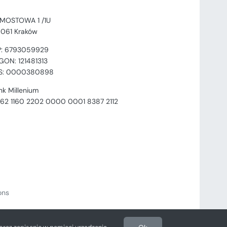
. MOSTOWA 1 /1U
-061 Kraków
P: 6793059929
GON: 121481313
S: 0000380898
nk Millenium
 62 1160 2202 0000 0001 8387 2112
ions