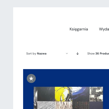
Przejdź
do
zawartości
Księgarnia
Wyda
Sort by
Nazwa
Show
36 Produ
★