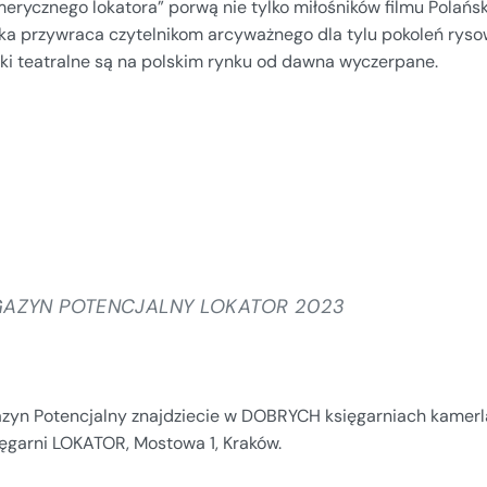
erycznego lokatora” porwą nie tylko miłośników filmu Polańs
żka przywraca czytelnikom arcyważnego dla tylu pokoleń rysow
uki teatralne są na polskim rynku od dawna wyczerpane.
AZYN POTENCJALNY LOKATOR 2023
zyn Potencjalny znajdziecie w DOBRYCH księgarniach kamerla
ięgarni LOKATOR, Mostowa 1, Kraków.