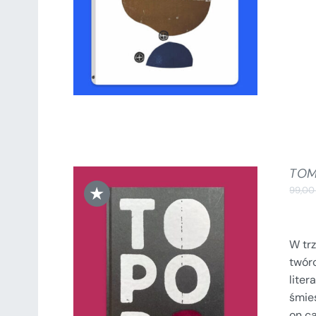
TOM 
★
99,0
W tr
twórc
DODAJ DO KOSZYKA
/
lite
SZCZEGÓŁY
śmie
on c