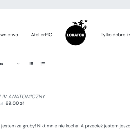
wnictwo
AtelierPIO
Tylko dobre ks
ts
 IV ANATOMICZNY
69,00
zł
0
zł
 jestem za gruby! Nikt mnie nie kocha! A przecież jestem jesz