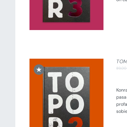
TOM
★
89,0
Konra
pasa 
DODAJ DO KOSZYKA
/
profa
SZCZEGÓŁY
sobi