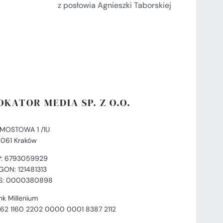
z posłowia Agnieszki Taborskiej
OKATOR MEDIA SP. Z O.O.
. MOSTOWA 1 /1U
-061 Kraków
P: 6793059929
GON: 121481313
S: 0000380898
nk Millenium
 62 1160 2202 0000 0001 8387 2112