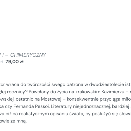
 I – CHIMERYCZNY
79,00
zł
0
zł
tor wraca do twórczości swego patrona w dwudziestolecie istn
głej rocznicy? Powołany do życia na krakowskim Kazimierzu –
owskiej, ostatnio na Mostowej – konsekwentnie przyciąga miło
a czy Fernanda Pessoi. Literatury niejednoznacznej, bardziej 
rza niż na realistycznym opisaniu świata, by posłużyć się sł
owie ze mną.