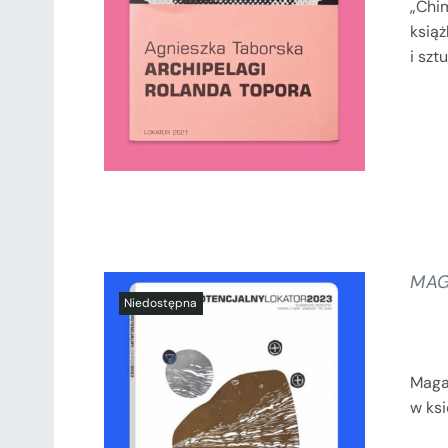
DODAJ DO KOSZYKA
/
„Chim
SZCZEGÓŁY
ksią
i szt
MAG
Maga
w ks
SZCZEGÓŁY