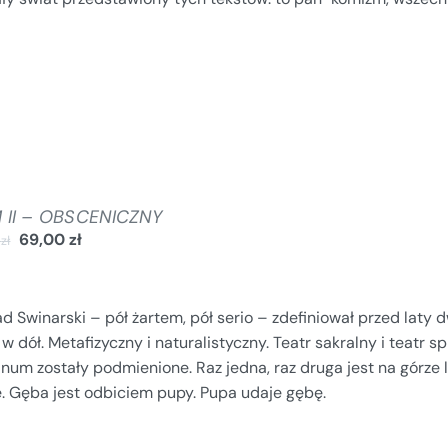
 II – OBSCENICZNY
69,00
zł
0
zł
d Swinarski – pół żartem, pół serio – zdefiniował przed laty d
w dół. Metafizyczny i naturalistyczny. Teatr sakralny i teatr
num zostały podmienione. Raz jedna, raz druga jest na górze l
e. Gęba jest odbiciem pupy. Pupa udaje gębę.