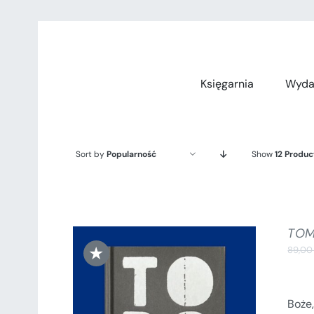
Przejdź
do
zawartości
Księgarnia
Wyda
Sort by
Popularność
Show
12 Produc
TOM
★
89,0
Boże,