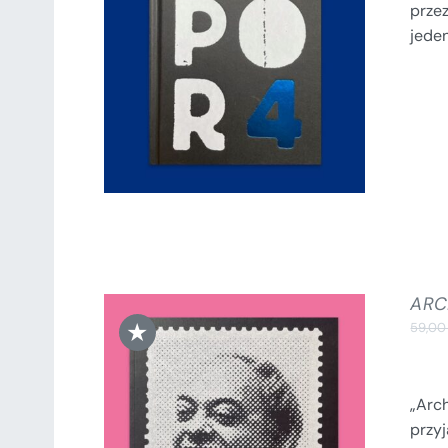
przez
DODAJ DO KOSZYKA
/
jeden
SZCZEGÓŁY
ARC
★
59,0
„Arc
przy