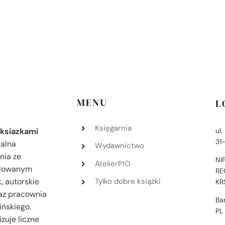
MENU
L
Księgarnia
ul
ksiazkami
31
ralna
Wydawnictwo
nia ze
NI
AtelierPIO
filowanym
RE
, autorskie
Tylko dobre książki
KR
az pracownia
Ba
ińskiego.
PL
zuje liczne