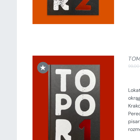
TOM
★
99,0
Loka
okrą
DODAJ DO KOSZYKA
/
Krak
SZCZEGÓŁY
Perec
pisa
rozm