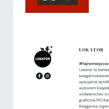
LOKATOR
#fajnemiejscez
Lokator to kame
księgarniokawiar
specjalnie spro
wyborem książek
wydawnictwo or
graficzna PIO Kal
Księgarnia organi