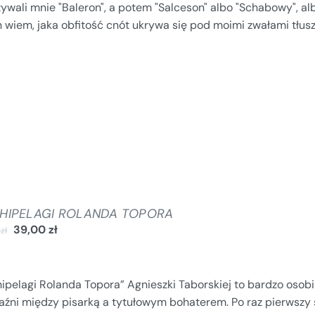
ywali mnie "Baleron", a potem "Salceson" albo "Schabowy", albo
 wiem, jaka obfitość cnót ukrywa się pod moimi zwałami tłus
HIPELAGI ROLANDA TOPORA
39,00
zł
0
zł
hipelagi Rolanda Topora” Agnieszki Taborskiej to bardzo osob
jaźni między pisarką a tytułowym bohaterem. Po raz pierwszy