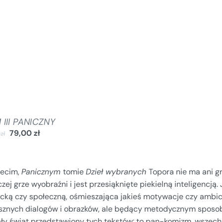
III PANICZNY
79,00
zł
0
zł
zecim,
Panicznym
tomie
Dzieł wybranych
Topora nie ma ani g
zej grze wyobraźni i jest przesiąknięte piekielną inteligencją
racką czy społeczną, ośmieszająca jakieś motywacje czy ambic
sznych dialogów i obrazków, ale będący metodycznym sposob
ały świat przedstawiony tych tekstów: to pan-komizm, wszec