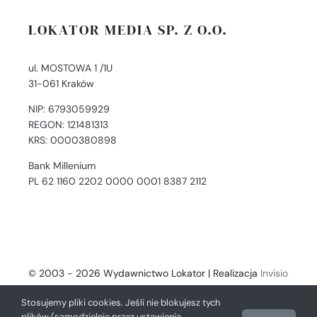
LOKATOR MEDIA SP. Z O.O.
ul. MOSTOWA 1 /1U
31-061 Kraków
NIP: 6793059929
REGON: 121481313
KRS: 0000380898
Bank Millenium
PL 62 1160 2202 0000 0001 8387 2112
© 2003 - 2026 Wydawnictwo Lokator | Realizacja
Invisio
- Digital Solutions
Stosujemy pliki cookies. Jeśli nie blokujesz tych
plików (samodzielnie przez ustawienia