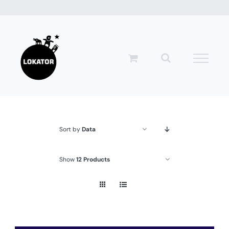
Przejdź
do
zawartości
Sort by
Data
Show
12 Products