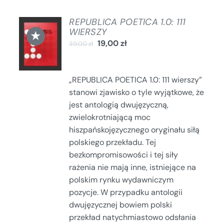
REPUBLICA POETICA 1.0: 111
DODAJ
WIERSZY
★
DO
19,00
zł
39,00
zł
KOSZYKA
/
SZCZEGÓŁY
„REPUBLICA POETICA 1.0: 111 wierszy”
stanowi zjawisko o tyle wyjątkowe, że
jest antologią dwujęzyczną,
zwielokrotniającą moc
hiszpańskojęzycznego oryginału siłą
polskiego przekładu. Tej
bezkompromisowości i tej siły
rażenia nie mają inne, istniejące na
polskim rynku wydawniczym
pozycje. W przypadku antologii
dwujęzycznej bowiem polski
przekład natychmiastowo odsłania