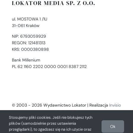
LOKATOR MEDIA SP. Z O.O.
ul. MOSTOWA 1 /1U
31-061 Kraków
NIP: 6793059929
REGON: 121481313
KRS: 0000380898
Bank Millenium
PL 62 1160 2202 0000 0001 8387 2112
© 2003 - 2026 Wydawnictwo Lokator | Realizacja
Invisio
- Digital Solutions
Stosujemy pliki cookies. Jeśli nie blokujesz tych
plików (samodzielnie przez ustawienia
Ok
przeglądarki), to zgadzasz się na ich użycie oraz