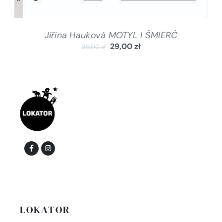
Jiřina Hauková MOTYL I ŚMIERĆ
29,00
zł
39,00
zł
LOKATOR