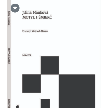
★
DODAJ DO KOSZYKA
/
SZCZEGÓŁY