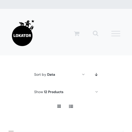
Przejdź
do
zawartości
Sort by
Data
Show
12 Products