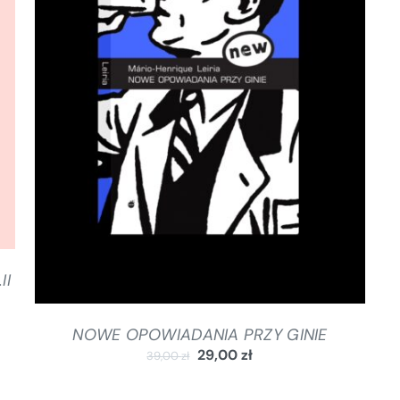
DODAJ DO KOSZYKA
/
SZCZEGÓŁY
II
NOWE OPOWIADANIA PRZY GINIE
29,00
zł
39,00
zł