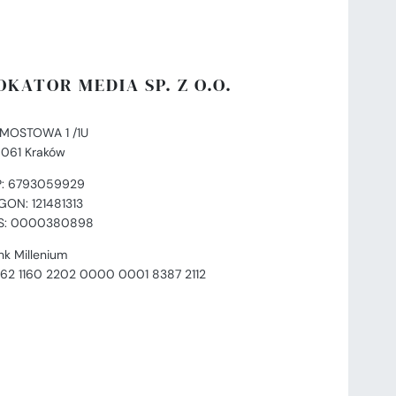
OKATOR MEDIA SP. Z O.O.
. MOSTOWA 1 /1U
-061 Kraków
P: 6793059929
GON: 121481313
S: 0000380898
nk Millenium
 62 1160 2202 0000 0001 8387 2112