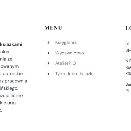
MENU
L
Księgarnia
ul
ksiazkami
31
ralna
Wydawnictwo
nia ze
NI
AtelierPIO
filowanym
RE
, autorskie
Tylko dobre książki
KR
az pracownia
Ba
ińskiego.
PL
zuje liczne
kie oraz
.