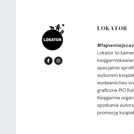
LOKATOR
#fajnemiejscez
Lokator to kame
księgarniokawiar
specjalnie spro
wyborem książek
wydawnictwo or
graficzna PIO Kal
Księgarnia organi
spotkania autors
promocję książek