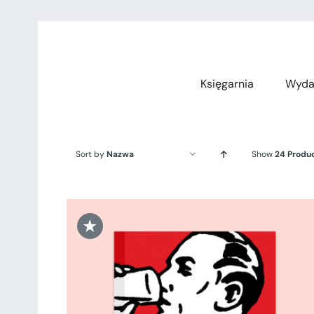
Przejdź
do
zawartości
Księgarnia
Wyda
Sort by
Nazwa
Show
24 Produ
★