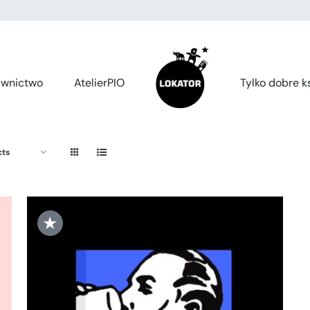
wnictwo
AtelierPIO
Tylko dobre ks
cts
★