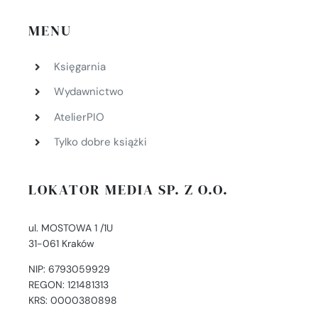
MENU
Księgarnia
Wydawnictwo
AtelierPIO
Tylko dobre książki
LOKATOR MEDIA SP. Z O.O.
ul. MOSTOWA 1 /1U
31-061 Kraków
NIP: 6793059929
REGON: 121481313
KRS: 0000380898