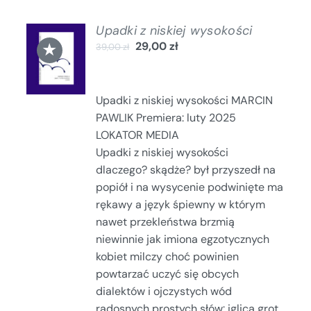
Upadki z niskiej wysokości
DODAJ
★
29,00
zł
39,00
zł
DO
KOSZYKA
/
SZCZEGÓŁY
Upadki z niskiej wysokości MARCIN
PAWLIK Premiera: luty 2025
LOKATOR MEDIA
Upadki z niskiej wysokości
dlaczego? skądże? był przyszedł na
popiół i na wysycenie podwinięte ma
rękawy a język śpiewny w którym
nawet przekleństwa brzmią
niewinnie jak imiona egzotycznych
kobiet milczy choć powinien
powtarzać uczyć się obcych
dialektów i ojczystych wód
radosnych prostych słów: iglica grot