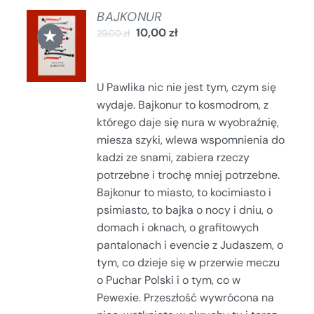
BAJKONUR
DODAJ
★
10,00
zł
29,00
zł
DO
KOSZYKA
/
SZCZEGÓŁY
U Pawlika nic nie jest tym, czym się
wydaje. Bajkonur to kosmodrom, z
którego daje się nura w wyobraźnię,
miesza szyki, wlewa wspomnienia do
kadzi ze snami, zabiera rzeczy
potrzebne i trochę mniej potrzebne.
Bajkonur to miasto, to kocimiasto i
psimiasto, to bajka o nocy i dniu, o
domach i oknach, o grafitowych
pantalonach i evencie z Judaszem, o
tym, co dzieje się w przerwie meczu
o Puchar Polski i o tym, co w
Pewexie. Przeszłość wywrócona na