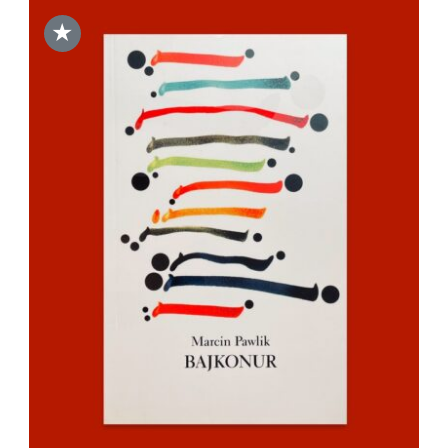
★
DODAJ DO KOSZYKA
/
SZCZEGÓŁY