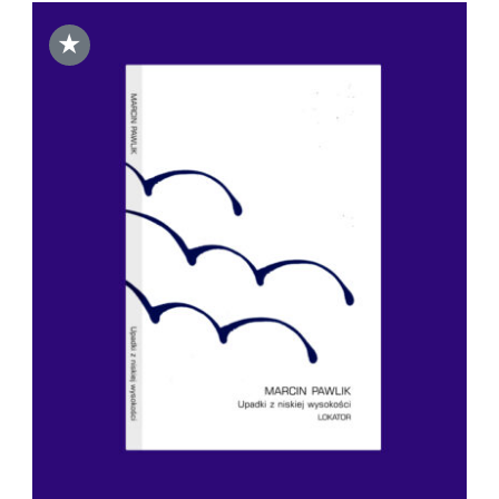
★
DODAJ DO KOSZYKA
/
SZCZEGÓŁY