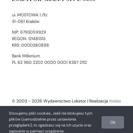
ul. MOSTOWA 1 /1U
31-061 Kraków
NIP: 6793059929
REGON: 121481313
KRS: 0000380898
Bank Millenium
PL 62 1160 2202 0000 0001 8387 2112
© 2003 - 2026 Wydawnictwo Lokator | Realizacja
Invisio
- Digital Solutions
Stosujemy pliki cookies. Jeśli nie blokujesz tych
plików (samodzielnie przez ustawienia
Ok
przeglądarki), to zgadzasz się na ich użycie oraz
zapisanie w pamięci urządzenia.