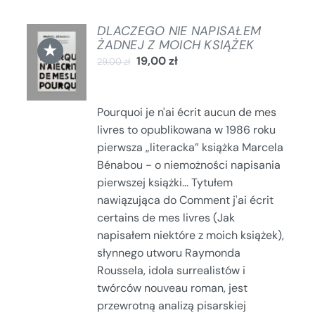
DLACZEGO NIE NAPISAŁEM
DODAJ
ŻADNEJ Z MOICH KSIĄŻEK
★
DO
19,00
zł
29,00
zł
KOSZYKA
/
SZCZEGÓŁY
Pourquoi je n'ai écrit aucun de mes
livres to opublikowana w 1986 roku
pierwsza „literacka” książka Marcela
Bénabou - o niemożności napisania
pierwszej książki... Tytułem
nawiązująca do Comment j'ai écrit
certains de mes livres (Jak
napisałem niektóre z moich książek),
słynnego utworu Raymonda
Roussela, idola surrealistów i
twórców nouveau roman, jest
przewrotną analizą pisarskiej